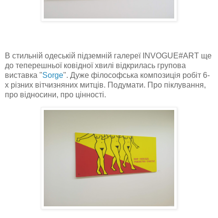
В стильній одеській підземній галереї INVOGUE#ART ще
до теперешньої ковідної хвилі відкрилась групова
виставка "
Sorge
". Дуже філософська композиція робіт 6-
х різних вітчизняних митців. Подумати. Про піклування,
про відносини, про цінності.