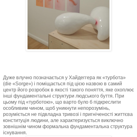
Дуже влучно позначається у Хайдеггера як «турбота»
(die «Sorge») і поміщається під цією назвою в самий
центр його розробок в якості такого поняття, яке охоплює
інші фундаментальні структури людського буття. При
цьому під «турботою», що варто було б підкреслити
особливим чином, щоб уникнути непорозумінь,
розуміється не підвладна тривозі і пригніченості життєва
конституція людини, але характеризується виключно
зовнішнім чином формальна фундаментальна структура
існування.