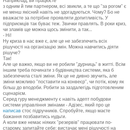
Наприклад, ви працюєте
з одним й тим партнером, всі звикли, а те що "за рогом" є
не менш якісний навіть не здогадуються. Чому? Бо не
вважаєте за потрібне проявляти допитливість. У
підприємців так буває теж. Звички правлять. В роки криз,
чи зламів ще можна щось змінити, а так...
- Ні!
Ну криза в нас вже є, але це не забезпечить всіх
рішучості на організацію змін. Можна навчитись діяти
рішуче?
Так!
Але це важко, якщо ви не робили "дурниць" в житті. Всім
іншим треба починати з будівництва системи, яка б
забезпечила сталі зміни. Як це не дивно звучить, але
зміни можливо "поставити на конвеєр", чи потік, кому як
більш до вподоби. Робити за заздалегідь підготовленим
сценарієм.
Серед гуру менеджменту є навіть адепт побудови
системи управління змінами - Адізес, який про це
написав
стос підручників. Спробуйте, якщо маєте
бажання позбавитись нудьги.
А коли вже немає ніяких "резервів" працювати по-
старому, запитайте себе: вистачає мені рішучості на