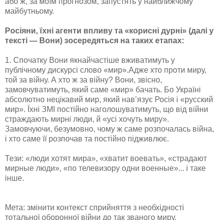
або ж, за моїм прогнозом, запустять у найближчому
майбутньому.
Росіяни, їхні агенти впливу та «корисні дурні» (далі у
тексті — Вони) зосередяться на таких етапах:
1. Спочатку Вони якнайчастіше вживатимуть у
публічному дискурсі слово «мир».Адже хто проти миру,
той за війну. А хто ж за війну? Вони, звісно,
замовчуватимуть, який саме «мир» бачать. Бо Україні
абсолютно нецікавий мир, який нав’язує Росія і «русский
мир». Їхні ЗМІ постійно наголошуватимуть, що від війни
страждають мирні люди, й «усі хочуть миру».
Замовчуючи, безумовно, чому ж саме розпочалась війна,
і хто саме її розпочав та постійно підживлює.
Тези: «люди хотят мира», «хватит воевать», «страдают
мирные люди», «по телевизору одни военные»... і таке
інше.
Мета: змінити контекст сприйняття з необхідності
тотальної оборонної війни до так званого миру.