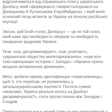
відрізнятиметься від справжнього голосу українського
Донбасу, який сформувався і викристалізувався на
Донецькому й Луганському ЄвроМайданах, і який виніс
основний тягар мітингів за Україну на початку російської
окупації.
Звісно, цей Їхній «голос Донбасу» — це не той голос,
який каже про необхідність оборони та необхідність
покарання зрадників України.
Тези: «нас дискриминируют», «нас угнетают»,
«украинское общество милитаризованно», «нам все-
таки навязывают историю с Запада», «Украине нужно
мощное антивоенное движение».
Мета: зробити окрему ідентифікацію «переселенець»,
щоб ті, хто переїхав, не розчинялись у
загальноукраїнському контексті. Посіяти сумнів:
«можливо, Україна реально когось на Донбасі
дискримінувала?», сіяти протистояння між Заходом і
Сходом.
Переїзд великої маси людей (ідеться про переселенців з