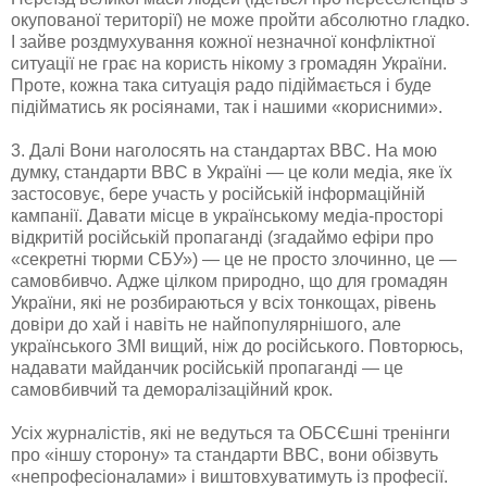
окупованої території) не може пройти абсолютно гладко.
І зайве роздмухування кожної незначної конфліктної
ситуації не грає на користь нікому з громадян України.
Проте, кожна така ситуація радо підіймається і буде
підійматись як росіянами, так і нашими «корисними».
3. Далі Вони наголосять на стандартах BBC. На мою
думку, стандарти BBC в Україні — це коли медіа, яке їх
застосовує, бере участь у російській інформаційній
кампанії. Давати місце в українському медіа-просторі
відкритій російській пропаганді (згадаймо ефіри про
«секретні тюрми СБУ») — це не просто злочинно, це —
самовбивчо. Адже цілком природно, що для громадян
України, які не розбираються у всіх тонкощах, рівень
довіри до хай і навіть не найпопулярнішого, але
українського ЗМІ вищий, ніж до російського. Повторюсь,
надавати майданчик російській пропаганді — це
самовбивчий та деморалізаційний крок.
Усіх журналістів, які не ведуться та ОБСЄшні тренінги
про «іншу сторону» та стандарти BBC, вони обізвуть
«непрофесіоналами» і виштовхуватимуть із професії.