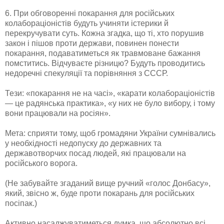
6. При обговоренні покарання для російських
колабораціоністів будуть учиняти істерики й
перекручувати суть. Кожна згадка, що ті, хто порушив
закон і пішов проти держави, повинен понести
покарання, подаватиметься як травмоване бажання
помститись. Відчуваєте різницю? Будуть проводитись
недоречні спекуляції та порівняння з СССР.
Тези: «покарання не на часі», «карати колабораціоністів
— це радянська практика», «у них не було вибору, і тому
вони працювали на росіян».
Мета: сприяти тому, щоб громадяни України сумнівались
у необхідності недопуску до державних та
державотворчих посад людей, які працювали на
російського ворога.
(Не забувайте згаданий вище ручний «голос Донбасу»,
який, звісно ж, буде проти покарань для російських
посіпак.)
Активно насаджуватиметься думка, що абсолютно всі,