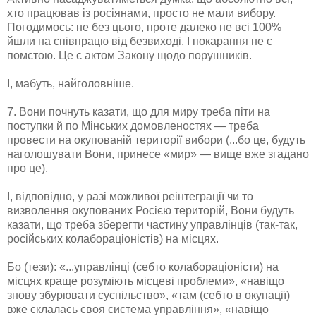
хто працював із росіянами, просто не мали вибору.
Погодимось: не без цього, проте далеко не всі 100%
йшли на співпрацю від безвиході. І покарання не є
помстою. Це є актом Закону щодо порушників.
І, мабуть, найголовніше.
7. Вони почнуть казати, що для миру треба піти на
поступки й по Мінських домовленостях — треба
провести на окупованій території вибори (...бо це, будуть
наголошувати Вони, принесе «мир» — вище вже згадано
про це).
І, відповідно, у разі можливої реінтеграції чи то
визволення окупованих Росією територій, Вони будуть
казати, що треба зберегти частину управлінців (так-так,
російських колабораціоністів) на місцях.
Бо (тези): «...управлінці (себто колабораціоністи) на
місцях краще розуміють місцеві проблеми», «навіщо
знову збурювати суспільство», «там (себто в окупації)
вже склалась своя система управління», «навіщо