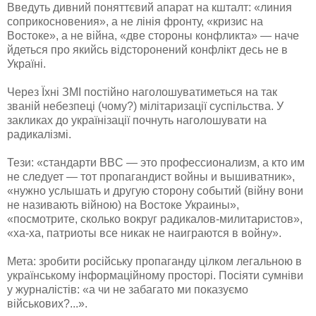
Введуть дивний поняттєвий апарат на кшталт: «линия
соприкосновения», а не лінія фронту, «кризис на
Востоке», а не війна, «две стороны конфликта» — наче
йдеться про якийсь відсторонений конфлікт десь не в
Україні.
Через Їхні ЗМІ постійно наголошуватиметься на так
званій небезпеці (чому?) мілітаризації суспільства. У
закликах до українізації почнуть наголошувати на
радикалізмі.
Тези: «стандарти BBC — это профессионализм, а кто им
не следует — тот пропагандист войны и вышиватник»,
«нужно услышать и другую сторону событий (війну вони
не називають війною) на Востоке Украины»,
«посмотрите, сколько вокруг радикалов-милитаристов»,
«ха-ха, патриоты все никак не наиграются в войну».
Мета: зробити російську пропаганду цілком легальною в
українському інформаційному просторі. Посіяти сумніви
у журналістів: «а чи не забагато ми показуємо
військових?...».