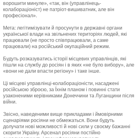
ворошити минуле», «так, він (управлінець-
колабораціоніст) не патріот-вишиватник, але він
професіонал».
Мета: легітимізувати й просунути в державні органи
української влади на звільнених територіях людей, які
працювали (не просто співпрацювали, а саме
працювали) на російський окупаційний режим.
Будуть розказуватись історії місцевих управлінців, які
пішли на службу до росіян і в яких «не було вибору», але
«вони не дали впасти регіону» і таке інше.
Ці місцеві управлінці-колабораціоністи, насаджені
російською зброєю, за Їхнім планом і повинні стати
узаконеними керівниками Донеччини та Луганщини після
війни.
Звісно, наведеними вище прикладами і ймовірними
сценаріями росіяни не обмежаться. Вони будуть
долучати нові можливості й нові сили у своєму бажанні
скорити Україну. Арсенал росіяни постійно