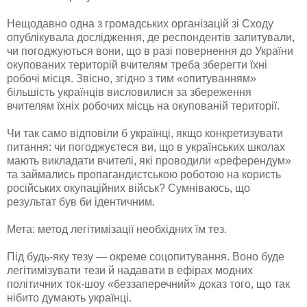
Нещодавно одна з громадських організацій зі Сходу
опублікувала дослідження, де респондентів запитували,
чи погоджуються вони, що в разі повернення до України
окупованих територій вчителям треба зберегти їхні
робочі місця. Звісно, згідно з тим «опитуванням»
більшість українців висловилися за збереження
вчителям їхніх робочих місць на окупованій території.
Чи так само відповіли б українці, якщо конкретизувати
питання: чи погоджуєтеся ви, що в українських школах
мають викладати вчителі, які проводили «референдум»
та займались пропагандистською роботою на користь
російських окупаційних військ? Сумніваюсь, що
результат був би ідентичним.
Мета: метод легітимізації необхідних їм тез.
Під будь-яку тезу — окреме соцопитування. Воно буде
легітимізувати тези й надавати в ефірах модних
політичних ток-шоу «беззаперечний» доказ того, що так
нібито думають українці.