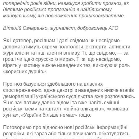
попередніх років війни, наважуся зробити прогноз, як
діятиме російська пропаганда в найближчому
майбутньому, які повідомлення проштовхуватиме.
Віталій Овчаренко, журналіст, доброволець АТО
Як і дотепер, росіянам і далі свідомо чи несвідомо
допомагатимуть окремі політологи, експерти, активісти,
журналісти та інші агенти впливу. Ті, що свідомо, — за
гроші чи ідею «русского мира». Ті ж, що несвідомо,
вірять у частину нижче наведених тез, виконуючи роль
«корисних дурнів».
Прогноз базується здебільшого на власних
спостереженнях, адже декотрі з наведених нижче етапів
деморалізації українського суспільства вже розпочались.
Я не зачіпатиму давно відомі та вже навіть смішні
російські меми на кшталт: «війна олігархів», «кривава
хунта», «України більше немає» тощо.
Поговоримо про відносно нові російські інформаційні
розробки, які зараз або тільки починають обкатуватись,