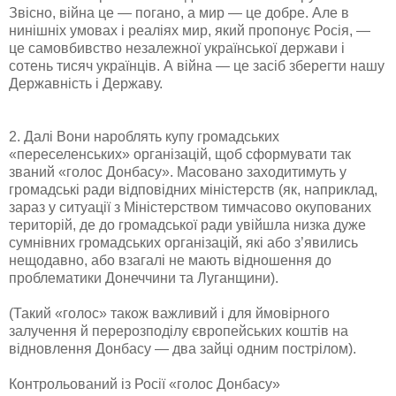
Звісно, війна це — погано, а мир — це добре. Але в
нинішніх умовах і реаліях мир, який пропонує Росія, —
це самовбивство незалежної української держави і
сотень тисяч українців. А війна — це засіб зберегти нашу
Державність і Державу.
2. Далі Вони нароблять купу громадських
«переселенських» організацій, щоб сформувати так
званий «голос Донбасу». Масовано заходитимуть у
громадські ради відповідних міністерств (як, наприклад,
зараз у ситуації з Міністерством тимчасово окупованих
територій, де до громадської ради увійшла низка дуже
сумнівних громадських організацій, які або з’явились
нещодавно, або взагалі не мають відношення до
проблематики Донеччини та Луганщини).
(Такий «голос» також важливий і для ймовірного
залучення й перерозподілу європейських коштів на
відновлення Донбасу — два зайці одним пострілом).
Контрольований із Росії «голос Донбасу»