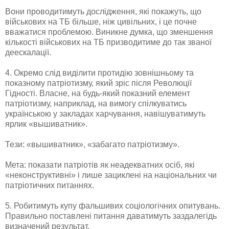
Вони проводитимуть дослідження, які покажуть, що
військових на ТБ більше, ніж цивільних, і це почне
вважатися проблемою. Виникне думка, що зменшення
кількості військових на ТБ призводитиме до так званої
деескалації.
4. Окремо слід виділити протидію зовнішньому та
показному патріотизму, який зріс після Революції
Гідності. Власне, на будь-який показний елемент
патріотизму, наприклад, на вимогу спілкуватись
українською у закладах харчування, навішуватимуть
ярлик «вышиватник».
Тези: «вышиватник», «забагато патріотизму».
Мета: показати патріотів як неадекватних осіб, які
«неконструктивні» і лише зациклені на національних чи
патріотичних питаннях.
5. Робитимуть купу фальшивих соціологічних опитувань.
Правильно поставлені питання даватимуть заздалегідь
визначений результат.