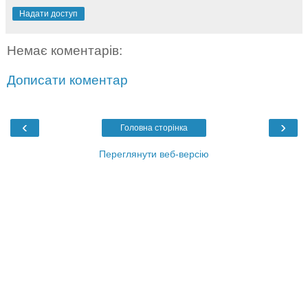
Надати доступ
Немає коментарів:
Дописати коментар
‹
›
Головна сторінка
Переглянути веб-версію