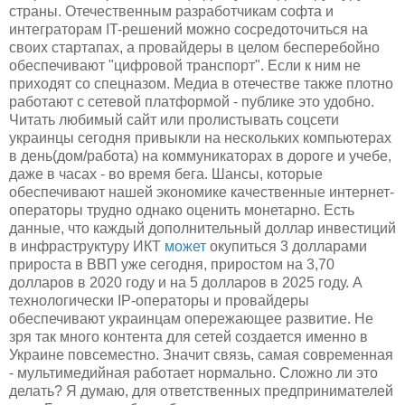
страны. Отечественным разработчикам софта и
интеграторам IT-решений можно сосредоточиться на
своих стартапах, а провайдеры в целом бесперебойно
обеспечивают "цифровой транспорт". Если к ним не
приходят со спецназом. Медиа в отечестве также плотно
работают с сетевой платформой - публике это удобно.
Читать любимый сайт или пролистывать соцсети
украинцы сегодня привыкли на нескольких компьютерах
в день(дом/работа) на коммуникаторах в дороге и учебе,
даже в часах - во время бега. Шансы, которые
обеспечивают нашей экономике качественные интернет-
операторы трудно однако оценить монетарно. Есть
данные, что каждый дополнительный доллар инвестиций
в инфраструктуру ИКТ
может
окупиться 3 долларами
прироста в ВВП уже сегодня, приростом на 3,70
долларов в 2020 году и на 5 долларов в 2025 году. А
технологически IP-операторы и провайдеры
обеспечивают украинцам опережающее развитие. Не
зря так много контента для сетей создается именно в
Украине повсеместно. Значит связь, самая современная
- мультимедийная работает нормально. Сложно ли это
делать? Я думаю, для ответственных предпринимателей