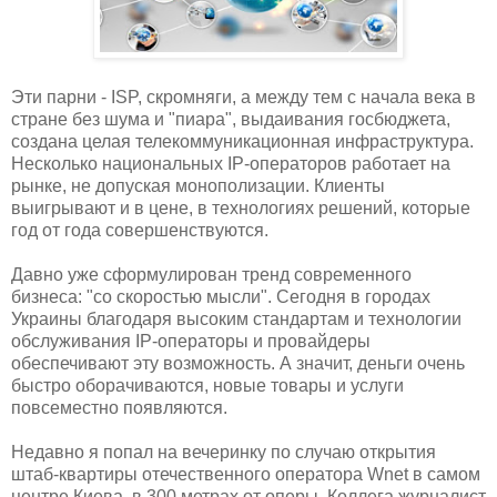
Эти парни - ISP, скромняги, а между тем с начала века в
стране без шума и "пиара", выдаивания госбюджета,
создана целая телекоммуникационная инфраструктура.
Несколько национальных IP-операторов работает на
рынке, не допуская монополизации. Клиенты
выигрывают и в цене, в технологиях решений, которые
год от года совершенствуются.
Давно уже сформулирован тренд современного
бизнеса: "со скоростью мысли". Сегодня в городах
Украины благодаря высоким стандартам и технологии
обслуживания IP-операторы и провайдеры
обеспечивают эту возможность. А значит, деньги очень
быстро оборачиваются, новые товары и услуги
повсеместно появляются.
Недавно я попал на вечеринку по случаю открытия
штаб-квартиры отечественного оператора Wnet в самом
центре Киева, в 300 метрах от оперы. Коллега журналист