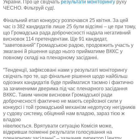
України. Про це свідчать
результати моніторингу
руху
ЧЕСНО. Фільтруй суд!.
Фінальний етап конкурсу розпочався 25 квітня. За цей
час із 382 кандидатів лише 25 були відсіяні – це при тому,
що Громадська рада доброчесності надала негативний
висновок 114 претендентам. Ще 91 кандидат,
“заветований” Громадською радою, продовжить участь у
змаганні й рішення щодо нього прийматиме ВККС у
повному складі на пленарному засіданні.
“Тенденції, зафіксовані нами у результаті моніторингу
свідчать про те, що фінальне рішення щодо найбільш
одіозних кандидатів буде прийматися таємно і фактично
за зачиненими дверима під час пленарного засідання
ВККС. Таким чином висновки Громадської ради
доброчесності фактично не мають серйозної сили у
конкурсі і той громадський механізм недопуску негідників
у судову систему, обіцяний нам владою, зараз тією ж
владою
нівелюється. Врятувати ситуацію Комісія може,
відкривши поіменні результати голосування на
пленарному засіданні” – зазначив директор Центру