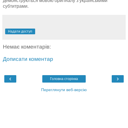
демонструються мовою оригіналу з українськими
субтитрами.
Надати доступ
Немає коментарів:
Дописати коментар
‹
›
Головна сторінка
Переглянути веб-версію