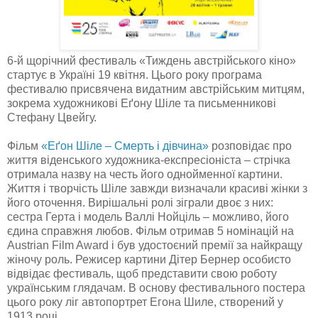
6-й щорічний фестиваль «Тиждень австрійського кіно»
стартує в Україні 19 квітня. Цього року програма
фестивалю присвячена видатним австрійським митцям,
зокрема художникові Еґону Шіле та письменникові
Стефану Цвейгу.
Фільм
«Еґон Шіле – Смерть і дівчина»
розповідає про
життя віденського художника-експресіоніста – стрічка
отримала назву на честь його однойменної картини.
Життя і творчість Шіле завжди визначали красиві жінки з
його оточення. Вирішальні ролі зіграли двоє з них:
сестра Герта і модель Валлі Нойціль – можливо, його
єдина справжня любов. Фільм отримав 5 номінацій на
Austrian Film Award і був удостоєний премії за найкращу
жіночу роль. Режисер картини Дітер Бернер особисто
відвідає фестиваль, щоб представити свою роботу
українським глядачам. В основу фестивального постера
цього року ліг автопортрет Егона Шиле, створений у
1913 році.