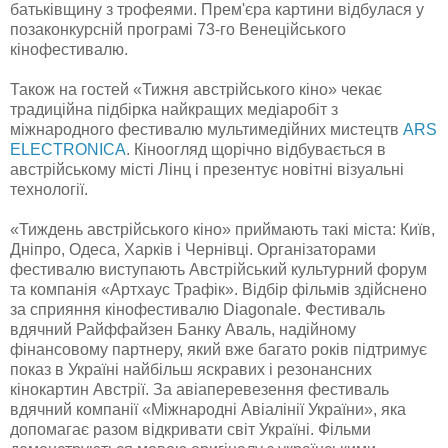
батьківщину з трофеями. Прем'єра картини відбулася у
позаконкурсній програмі 73-го Венеційського
кінофестивалю.
Також на гостей «Тижня австрійського кіно» чекає
традиційна підбірка найкращих медіаробіт з
міжнародного фестивалю мультимедійних мистецтв
ARS
ELECTRONICA
. Кіноогляд щорічно відбувається в
австрійському місті Лінц і презентує новітні візуальні
технології.
«Тиждень австрійського кіно» приймають такі міста: Київ,
Дніпро, Одеса, Харків і Чернівці. Організаторами
фестивалю виступають Австрійський культурний форум
та компанія «Артхаус Трафік». Відбір фільмів здійснено
за сприяння кінофестивалю Diagonale. Фестиваль
вдячний Райффайзен Банку Аваль, надійному
фінансовому партнеру, який вже багато років підтримує
показ в Україні найбільш яскравих і резонансних
кінокартин Австрії. За авіаперевезення фестиваль
вдячний компанії «Міжнародні Авіалінії України», яка
допомагає разом відкривати світ Україні. Фільми