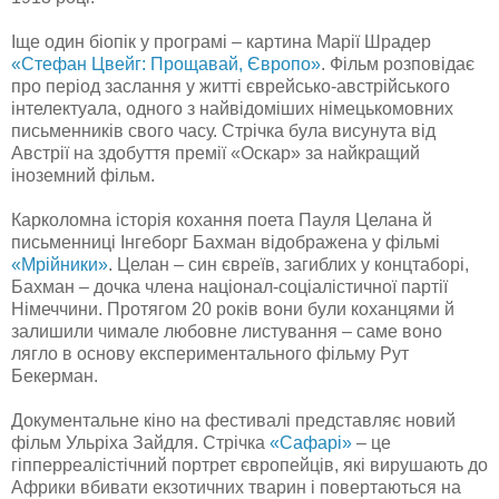
Іще один біопік у програмі – картина Марії Шрадер
«Стефан Цвейг: Прощавай, Європо»
. Фільм розповідає
про період заслання у житті єврейсько-австрійського
інтелектуала, одного з найвідоміших німецькомовних
письменників свого часу. Стрічка була висунута від
Австрії на здобуття премії «Оскар» за найкращий
іноземний фільм.
Карколомна історія кохання поета Пауля Целана й
письменниці Інгеборг Бахман відображена у фільмі
«Мрійники»
. Целан – син євреїв, загиблих у концтаборі,
Бахман – дочка члена націонал-соціалістичної партії
Німеччини. Протягом 20 років вони були коханцями й
залишили чимале любовне листування – саме воно
лягло в основу експериментального фільму Рут
Бекерман.
Документальне кіно на фестивалі представляє новий
фільм Ульріха Зайдля. Стрічка
«Сафарі»
– це
гіпперреалістічний портрет європейців, які вирушають до
Африки вбивати екзотичних тварин і повертаються на