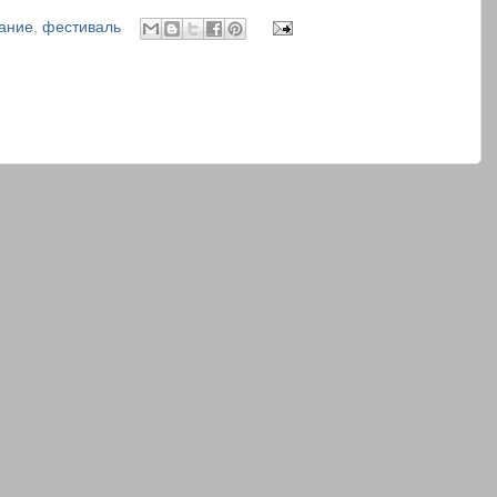
ание
,
фестиваль