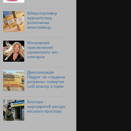
Кіберспортивну
журналістику
розпочинає
миколаївець
Московские
приключения
украинского экс-
олигарха
Деколонізація
Півдня: як «людина
розумна» повертає
собі власну історію
Блогери -
нерозкритий ресурс
міського простору