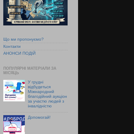
Що ми пропонуємо?
Контакти
АНОНСИ ПОДІЙ
ПОПУЛЯРНІ МАТЕРІАЛИ ЗА
МІСЯЦЬ
У грудні
відбудеться
Міжнародний
благодійний аукціон
за участю людей з
інвалідністю
Допомогай!