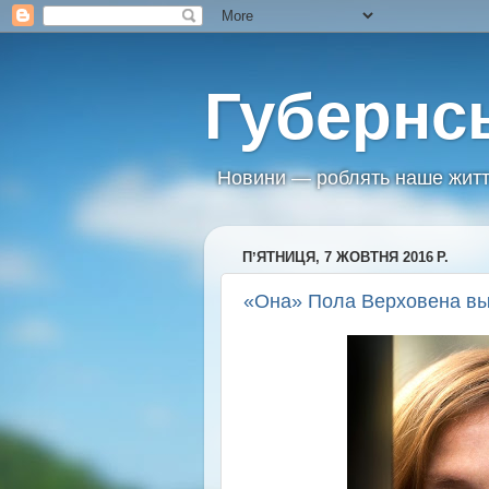
Губернс
Новини — роблять наше житт
ПʼЯТНИЦЯ, 7 ЖОВТНЯ 2016 Р.
«Она» Пола Верховена вы