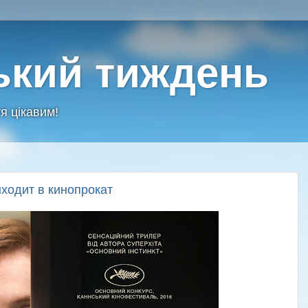
ький тиждень
я цікавим!
ходит в кинопрокат