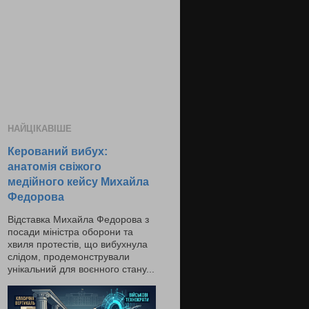
НАЙЦІКАВІШЕ
Керований вибух:
анатомія свіжого
медійного кейсу Михайла
Федорова
Відставка Михайла Федорова з
посади міністра оборони та
хвиля протестів, що вибухнула
слідом, продемонстрували
унікальний для воєнного стану...