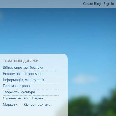
ТЕМАТИЧНІ ДОБІРКИ
Війна, спротив, безпека
Економіка - Чорне море
Інформація, маніпуляції
Політика, права
Творчість, культура
Суспільство міст Півдня
Маркетинг - бізнес практика