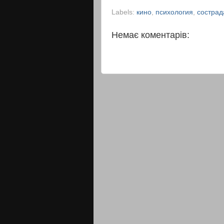
Labels:
кино
,
психология
,
сострад
Немає коментарів: