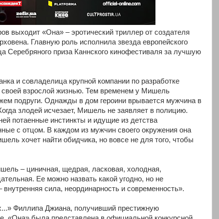
ров выходит «Она» – эротический триллер от создателя
рховена. Главную роль исполнила звезда европейского
ца Серебряного приза Каннского кинофестиваля за лучшую
нка и совладелица крупной компании по разработке
т своей взрослой жизнью. Тем временем у Мишель
жем подруги. Однажды в дом героини врывается мужчина в
 Когда злодей исчезает, Мишель не заявляет в полицию.
ней потаенные инстинкты и идущие из детства
нные с отцом. В каждом из мужчин своего окружения она
шель хочет найти обидчика, но вовсе не для того, чтобы
ель – циничная, щедрая, ласковая, холодная,
ательная. Ее можно назвать какой угодно, но не
– внутренняя сила, неординарность и современность».
х...» Филлипа Джиана, получивший престижную
. «Она» была представлена в официальной конкурсной