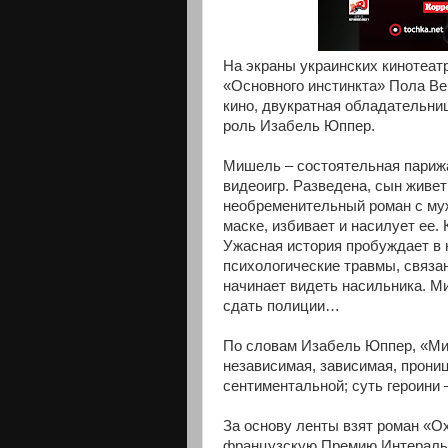
На экраны украинских кинотеат
«Основного инстинкта» Пола Ве
кино, двукратная обладательни
роль Изабель Юппер.
Мишель – состоятельная парижа
видеоигр. Разведена, сын живе
необременительный роман с му
маске, избивает и насилует ее.
Ужасная история пробуждает в 
психологические травмы, связа
начинает видеть насильника. Ми
сдать полиции…
По словам Изабель Юппер, «Миш
независимая, зависимая, прониц
сентиментальной; суть героини 
За основу ленты взят роман «О
французскую Премию Интералье