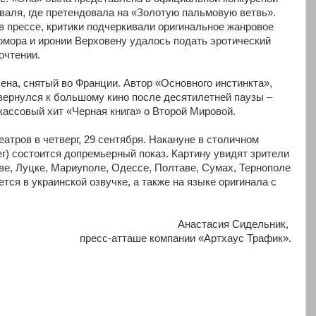
валя, где претендовала на «Золотую пальмовую ветвь».
 прессе, критики подчеркивали оригинальное жанровое
мора и иронии Верховену удалось подать эротический
очтении.
на, снятый во Франции. Автор «Основного инстинкта»,
вернулся к большому кино после десятилетней паузы –
ассовый хит «Черная книга» о Второй Мировой.
атров в четверг, 29 сентября. Накануне в столичном
er) состоится допремьерный показ. Картину увидят зрители
ве, Луцке, Мариуполе, Одессе, Полтаве, Сумах, Тернополе
тся в украинской озвучке, а также на языке оригинала с
Анастасия Сидельник,
пресс-атташе компании «Артхаус Трафик».