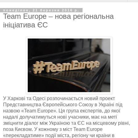
понеділок, 21 березня 2016 р.
Team Europe – нова регіональна
ініціатива ЄС
У Харкові та Одесі розпочинається новий проект
Представництва Європейського Союзу в Україні під
назвою «Team Europe». Ця група експертів, до якої
надалі долучатимуться нові учасники, має на меті
зміцнити діалог між Україною та ЄС на місцевому рівні,
поза Києвом. У кожному з міст Team Europe
«перекладатиме» події міста, регіону чи країни в