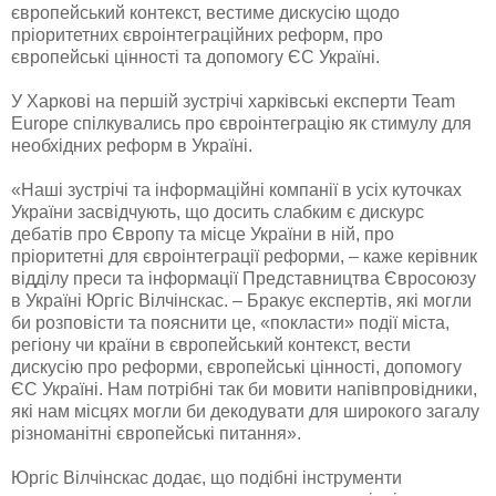
європейський контекст, вестиме дискусію щодо
пріоритетних євроінтеграційних реформ, про
європейські цінності та допомогу ЄС Україні.
У Харкові на першій зустрічі харківські експерти Team
Europe спілкувались про євроінтеграцію як стимулу для
необхідних реформ в Україні.
«Наші зустрічі та інформаційні компанії в усіх куточках
України засвідчують, що досить слабким є дискурс
дебатів про Європу та місце України в ній, про
пріоритетні для євроінтеграції реформи, – каже керівник
відділу преси та інформації Представництва Євросоюзу
в Україні Юргіс Вілчінскас. – Бракує експертів, які могли
би розповісти та пояснити це, «покласти» події міста,
регіону чи країни в європейський контекст, вести
дискусію про реформи, європейські цінності, допомогу
ЄС Україні. Нам потрібні так би мовити напівпровідники,
які нам місцях могли би декодувати для широкого загалу
різноманітні європейські питання».
Юргіс Вілчінскас додає, що подібні інструменти