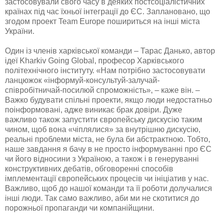
застосовували свого часу в деяких постсоціалістичних
країнах під час їхньої інтеграції до ЄС. Заплановано, що
згодом проект Team Europe пошириться на інші міста
України.
Один із членів харківської команди – Тарас Данько, автор
ідеї Kharkiv Going Global, професор Харківського
політехнічного інституту. «Нам потрібно застосовувати
ланцюжок «інформуй-консультуй-залучай-
співробітничай-посилюй спроможність», – каже він. –
Важко будувати спільні проекти, якщо люди недостатньо
поінформовані, адже виникає брак довіри. Дуже
важливо також запустити європейську дискусію таким
чином, щоб вона «чіплялися» за внутрішню дискусію,
реальні проблеми міста, не була би абстрактною. Тобто,
наше завдання я бачу в не просто інформуванні про ЄС
чи його відносини з Україною, а також і в генеруванні
конструктивних дебатів, обговоренні способів
імплементації європейських процесів чи ініціатив у нас.
Важливо, щоб до нашої команди та її роботи долучалися
інші люди. Так само важливо, аби ми не скотитися до
порожньої пропаганди чи компанійщини.