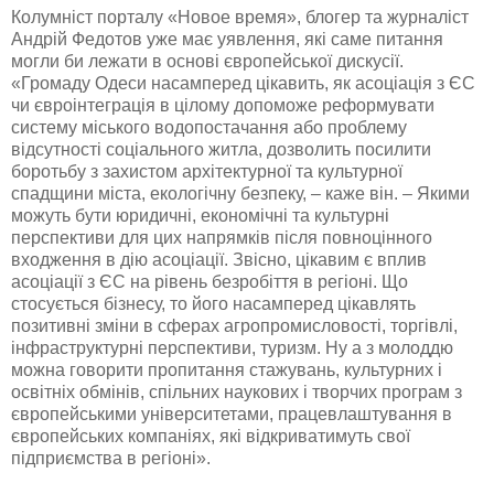
Колумніст порталу «Новое время», блогер та журналіст
Андрій Федотов уже має уявлення, які саме питання
могли би лежати в основі європейської дискусії.
«Громаду Одеси насамперед цікавить, як асоціація з ЄС
чи євроінтеграція в цілому допоможе реформувати
систему міського водопостачання або проблему
відсутності соціального житла, дозволить посилити
боротьбу з захистом архітектурної та культурної
спадщини міста, екологічну безпеку, – каже він. – Якими
можуть бути юридичні, економічні та культурні
перспективи для цих напрямків після повноцінного
входження в дію асоціації. Звісно, цікавим є вплив
асоціації з ЄС на рівень безробіття в регіоні. Що
стосується бізнесу, то його насамперед цікавлять
позитивні зміни в сферах агропромисловості, торгівлі,
інфраструктурні перспективи, туризм. Ну а з молоддю
можна говорити пропитання стажувань, культурних і
освітніх обмінів, спільних наукових і творчих програм з
європейськими університетами, працевлаштування в
європейських компаніях, які відкриватимуть свої
підприємства в регіоні».