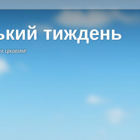
ький тиждень
я цікавим!