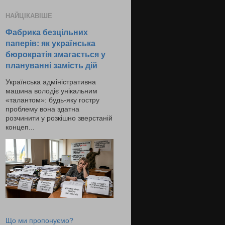
НАЙЦІКАВІШЕ
Фабрика безцільних
паперів: як українська
бюрократія змагається у
плануванні замість дій
Українська адміністративна
машина володіє унікальним
«талантом»: будь-яку гостру
проблему вона здатна
розчинити у розкішно зверстаній
концеп...
Що ми пропонуємо?