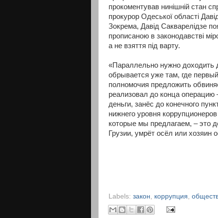
прокоментував нинішній стан сп
прокурор Одеської області Даві
Зокрема, Давід Сакварелідзе по
прописаною в законодавстві міро
а не взяття під варту.
«Параллельно нужно доходить д
обрывается уже там, где первый
полномочия предложить обвиняе
реализовал до конца операцию 
деньги, занёс до конечного пун
нижнего уровня коррупционеров
которые мы предлагаем, – это де
Грузии, умрёт осёл или хозяин 
Labels:
закон
,
коррупция
,
общест