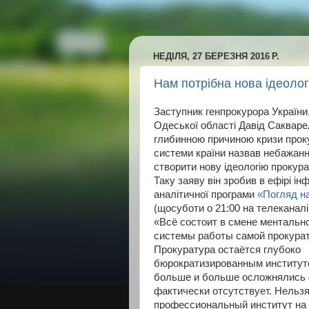
НЕДІЛЯ, 27 БЕРЕЗНЯ 2016 Р.
Нам потрібна нова ідеолог
Заступник генпрокурора України
Одеської області Давід Сакваре
глибинною причиною кризи прок
системи країни назвав небажан
створити нову ідеологію прокура
Таку заяву він зробив в ефірі ін
аналітичної програми
«Погляд н
(щосуботи о 21:00 на телеканалі 
«Всё состоит в смене ментальн
системы работы самой прокура
Прокуратура остаётся глубоко
бюрократизированным институто
больше и больше осложнялись 
фактически отсутствует. Нельз
профессиональный институт на з