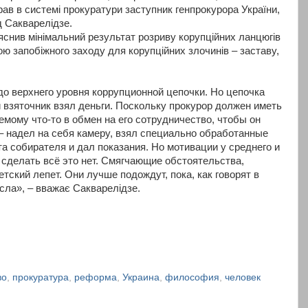
рав в системі прокуратури заступник генпрокурора України,
д Сакварелідзе.
яснив мінімальний результат розриву корупційних ланцюгів
ю запобіжного заходу для корупційних злочинів – заставу,
о верхнего уровня коррупционной цепочки. Но цепочка
 взяточник взял деньги. Поскольку прокурор должен иметь
мому что-то в обмен на его сотрудничество, чтобы он
– надел на себя камеру, взял специально обработанные
кта собирателя и дал показания. Но мотивации у среднего и
 сделать всё это нет. Смягчающие обстоятельства,
тский лепет. Они лучше подождут, пока, как говорят в
осла», – вважає Сакварелідзе.
во
,
прокуратура
,
реформа
,
Украина
,
философия
,
человек