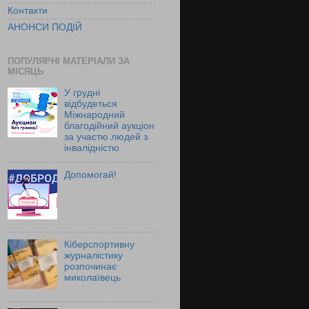
Контакти
АНОНСИ ПОДІЙ
ПОПУЛЯРНІ МАТЕРІАЛИ ЗА
МІСЯЦЬ
У грудні
відбудеться
Міжнародний
благодійний аукціон
за участю людей з
інвалідністю
Допомогай!
Кіберспортивну
журналістику
розпочинає
миколаївець