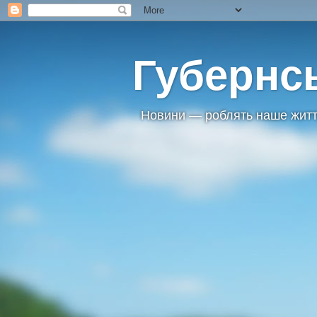
Губернс
Новини — роблять наше житт