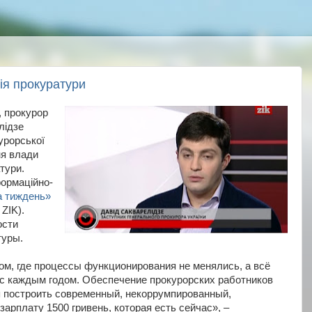
ія прокуратури
, прокурор
лідзе
урорської
ня влади
тури.
формаційно-
а тиждень»
ZIK).
ости
туры.
м, где процессы функционирования не менялись, а всё
с каждым годом. Обеспечение прокурорских работников
я построить современный, некоррумпированный,
арплату 1500 гривень, которая есть сейчас», –