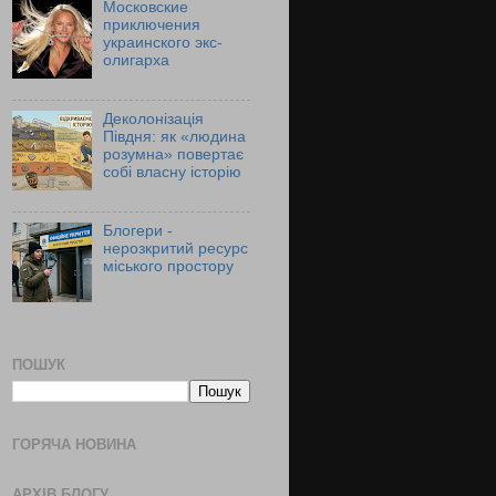
Московские
приключения
украинского экс-
олигарха
Деколонізація
Півдня: як «людина
розумна» повертає
собі власну історію
Блогери -
нерозкритий ресурс
міського простору
ПОШУК
ГОРЯЧА НОВИНА
АРХІВ БЛОГУ