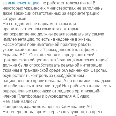
за
имплементацию
, не работает толком никто! В
некоторых украинских министерствах не заполнены
даже вакансии ответственных за евроинтеграцию
сотрудников.
Но сегодня мы не парламентском или
правительственном комитетах, которые
непосредственно должны реализовывать эту самую
имплементацию, то есть - внедрение в жизнь.
Рассмотрим повнимательней практику работы
украинской стороны "Громадянськой платформы
Украина-ЕС". Составленная из представителей
гражданского общества эта "единица имплементации"
должна была способствовать реальной интеграции
Украины в гражданской среде объединенной Европы,
осуществлять контроль за (без)действием
национального правительства. А на практике - она даже
не собиралась в течении года! Нет рабочего плана, есть
определенные мессиджи от лидеров организаций-
членов Платформы и руководителя А.Сушко.
Чем занимались?
Наверное, ждали команды из Кабмина или АП...
Но теперь, когда время серьезно упущено, на пресс-