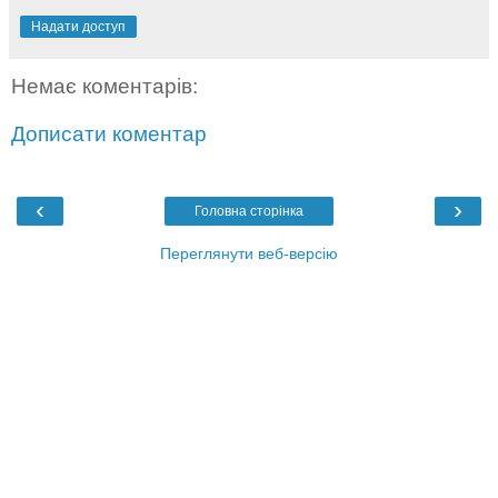
Надати доступ
Немає коментарів:
Дописати коментар
‹
›
Головна сторінка
Переглянути веб-версію