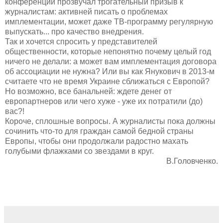
конференции прозвучал трогательный призыв к
журналистам: активней писать о проблемах
имплементации, может даже ТВ-программу регулярную
выпускать... про качество внедрения.
Так и хочется спросить у представителей
общественности, которые непонятно почему целый год
ничего не делали: а может вам имплементация договора
об ассоциации не нужна? Или вы как Янукович в 2013-м
считаете что не время Украине сближаться с Европой?
Но возможно, все банальней: ждете денег от
европартнеров или чего хуже - уже их потратили (до)
вас?!
Короче, сплошные вопросы. А журналисты пока должны
сочинить что-то для граждан самой бедной страны
Европы, чтобы они продолжали радостно махать
голубыми флажками со звездами в круг.
В.Головченко.