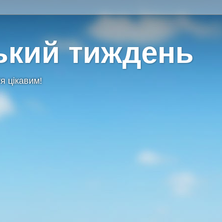
ький тиждень
я цікавим!