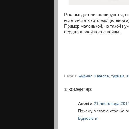
Рекламодатели планируются, но
есть места в которых целевой а
Пример маленькой, но такой ну
сердца людей после войны.
Labels:
журнал
,
Одесса
,
туризм
,
э
1 коментар:
Анонім
21 листопада 2014
Почему в статье столько 
Відповісти