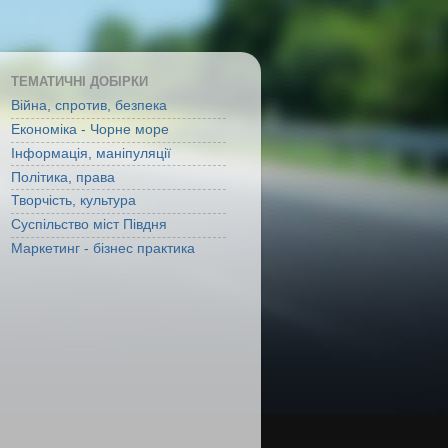
ТЕМАТИЧНІ ДОБІРКИ
Війна, спротив, безпека
Економіка - Чорне море
Інформація, маніпуляції
Політика, права
Творчість, культура
Суспільство міст Півдня
Маркетинг - бізнес практика