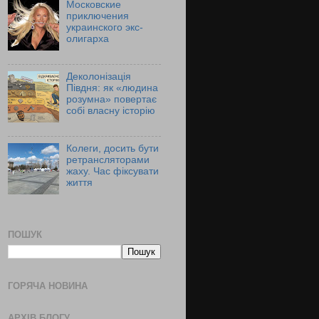
Московские
приключения
украинского экс-
олигарха
Деколонізація
Півдня: як «людина
розумна» повертає
собі власну історію
Колеги, досить бути
ретрансляторами
жаху. Час фіксувати
життя
ПОШУК
ГОРЯЧА НОВИНА
АРХІВ БЛОГУ