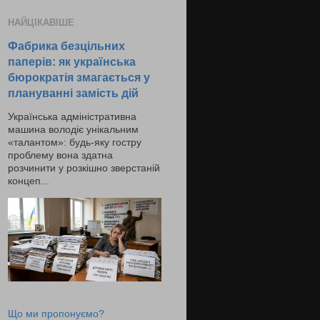
НАЙЦІКАВІШЕ
Фабрика безцільних
паперів: як українська
бюрократія змагається у
плануванні замість дій
Українська адміністративна
машина володіє унікальним
«талантом»: будь-яку гостру
проблему вона здатна
розчинити у розкішно зверстаній
концеп...
Що ми пропонуємо?