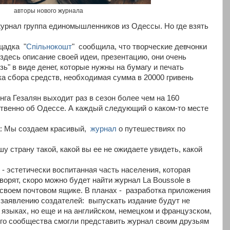
авторы нового журнала
 журнал группа единомышленников из Одессы. Но где взять
щадка "
Спільнокошт
" сообщила, что творческие девчонки
здесь описание своей идеи, презентацию, они очень
ь" в виде денег, которые нужны на бумагу и печать
ка сбора средств, необходимая сумма в 20000 гривень
га Гезалян выходит раз в сезон более чем на 160
ственно об Одессе. А каждый следующий о каком-то месте
та: Мы создаем красивый,
журнал
о путешествиях по
у страну такой, какой вы ее не ожидаете увидеть, какой
- эстетически воспитанная часть населения, которая
ворят, скоро можно будет найти журнал La Boussole в
 своем почтовом ящике. В планах - разработка приложения
По заявлению создателей: выпускать издание будут не
 языках, но еще и на английском, немецком и французском,
го сообщества смогли представить журнал своим друзьям