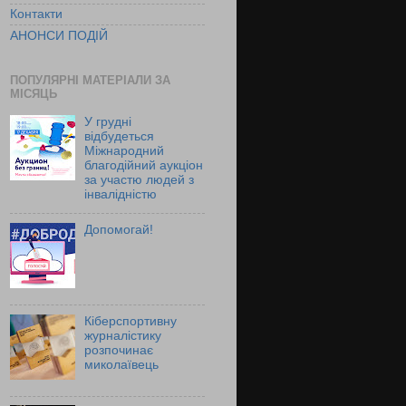
Контакти
АНОНСИ ПОДІЙ
ПОПУЛЯРНІ МАТЕРІАЛИ ЗА
МІСЯЦЬ
У грудні
відбудеться
Міжнародний
благодійний аукціон
за участю людей з
інвалідністю
Допомогай!
Кіберспортивну
журналістику
розпочинає
миколаївець