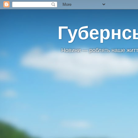
Губернс
Новини — роблять наше житт