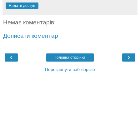
Надати доступ
Немає коментарів:
Дописати коментар
‹
›
Головна сторінка
Переглянути веб-версію