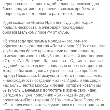
первоначальные проекты, объединены похожие для
более продуктивного решения важных проблем и
вопросов, для скорейшего развития города».
Идея создание «Банка Идей для будущего мэра»
пришла неспроста, а благодаря последнему
образовательному проекту от клуба.
«В этом году программа молодежного летнего
образовательного лагеря «ПолитФреш 2013» от нашего
клуба имела более практическую направленность, -
отмечает активистка
«Клуба политической диагностики
«СтрекоZа» Валерия Шаповалова. -
Одним из главных
заданий стало создание социально полезных проектов,
которые бы освещали актуальные, острые проблемы
города Николаева. В результате этого появилась мысль
и необходимость создания «Банка Идей», ведь среди
нас большинство молодых людей, которые хотели бы
быть услышанными и воплотить в жизнь свои идеи.
Сегодня мы уже пополнили «Банк Идей» двумя
проектами «ПолитФреша 2013» - это «Вело Город N» и
«Банк времени»,
которые уча
с
т
ники и презентовали на
пресс-конференции».