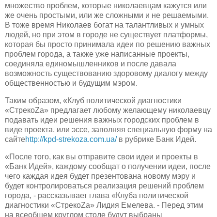
множество проблем, которые николаевцам кажутся или
же очень простыми, или же сложными и не решаемыми.
В тоже время Николаев богат на талантливых и умных
людей, но при этом в городе не существует платформы,
которая бы просто принимала идеи по решению важных
проблем города, а также уже написанные проекты,
соединяла единомышленников и после давала
возможность существованию здоровому диалогу между
общественностью и будущим мэром.
Таким образом, «Клуб политической диагностики
«СтрекоZа»
предлагает
любо
му
желающ
ему
николаев
ц
у
пода
вать
идеи
решения
важных
городск
их
проблем
в
виде проекта,
или
эссе, заполняя специальную форму на
сайте
http://kp
d-strekoza.com.ua/
в рубрике Банк Идей.
«После того, как вы отправите свои идеи и проекты в
«Банк Идей»,
каждому сообщат о получении идеи, после
чего
каждая идея будет презентована новому мэру и
будет контролироваться реализация решений проблем
города, - рассказывает глава «Клуба политической
диагностики «СтрекоZа» Лидия Емелева. - Перед этим
на всеобщем круглом столе буду
т выбраны