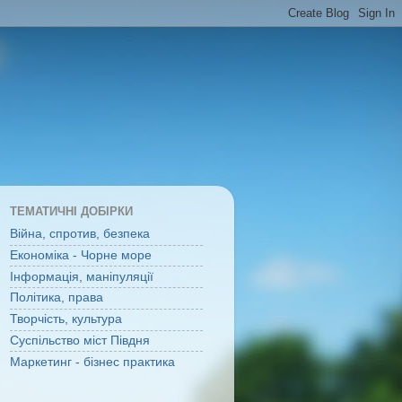
ТЕМАТИЧНІ ДОБІРКИ
Війна, спротив, безпека
Економіка - Чорне море
Інформація, маніпуляції
Політика, права
Творчість, культура
Суспільство міст Півдня
Маркетинг - бізнес практика