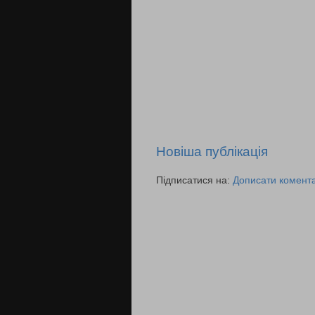
Новіша публікація
Підписатися на:
Дописати комента