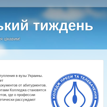
ький тиждень
я цікавим!
!
тупления в вузы Украины.
ет
окументов от абитуриентов.
нтами Колледжа становятся
тов, где о профессии
етически рассуждают