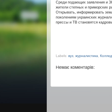
Среди подающих заявления и ЗН
жители степных и приморских 
Открывать, информировать зем
поколениям украинских журнал
прессы и ТВ становятся кадров
Labels:
вуз
,
журналистика
,
Коллед
Немає коментарів: