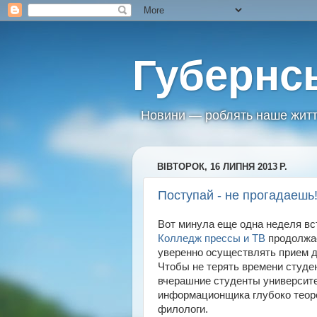
Губернс
Новини — роблять наше житт
ВІВТОРОК, 16 ЛИПНЯ 2013 Р.
Поступай - не прогадаешь
Вот минула еще одна неделя вс
Колледж прессы и ТВ
продолжа
уверенно осуществлять прием д
Чтобы не терять времени студе
вчерашние студенты университе
информационщика глубоко теор
филологи.