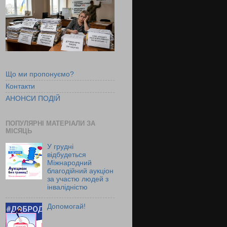
Що ми пропонуємо?
Контакти
АНОНСИ ПОДІЙ
ПОПУЛЯРНІ МАТЕРІАЛИ ЗА
МІСЯЦЬ
У грудні
відбудеться
Міжнародний
благодійний аукціон
за участю людей з
інвалідністю
Допомогай!