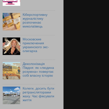
Кіберспортивну
журналістику
розпочинає
миколаївець
Московские
приключения
украинского экс-
олигарха
Деколонізація
Півдня: як «людина
розумна» повертає
собі власну історію
Колеги, досить бути
ретрансляторами
жаху. Час фіксувати
життя