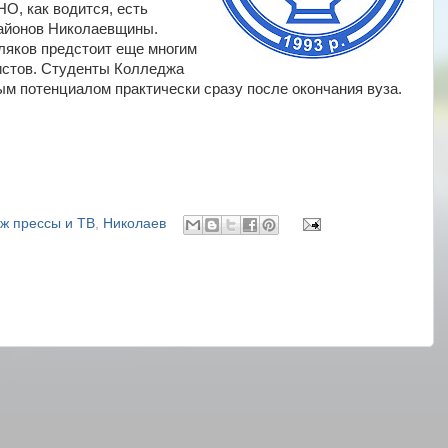
О, как водится, есть
районов Николаевщины.
ляков предстоит еще многим
истов. Студенты Колледжа
ым потенциалом практически сразу после окончания вуза.
ж прессы и ТВ
,
Николаев