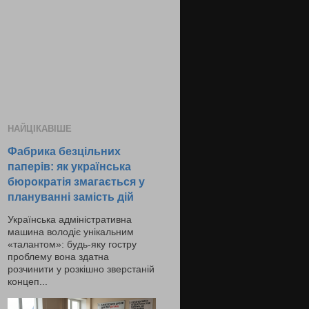
НАЙЦІКАВІШЕ
Фабрика безцільних
паперів: як українська
бюрократія змагається у
плануванні замість дій
Українська адміністративна
машина володіє унікальним
«талантом»: будь-яку гостру
проблему вона здатна
розчинити у розкішно зверстаній
концеп...