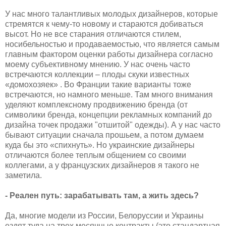
У нас много талантливых молодых дизайнеров, которые
стремятся к чему-то новому и стараются добиваться
высот. Но не все старания отличаются стилем,
носибельностью и продаваемостью, что является самым
главным фактором оценки работы дизайнера согласно
моему субъективному мнению. У нас очень часто
встречаются коллекции – плоды скуки известных
«домохозяек» . Во Франции такие варианты тоже
встречаются, но намного меньше. Там много внимания
уделяют комплексному продвижению бренда (от
символики бренда, концепции рекламных компаний до
дизайна точек продажи "отшитой" одежды). А у нас часто
бывают ситуации сначала прошьем, а потом думаем
куда бы это «спихнуть». Но украинские дизайнеры
отличаются более теплым общением со своими
коллегами, а у французских дизайнеров я такого не
заметила.
- Реален путь: зарабатывать там, а жить здесь?
Да, многие модели из России, Белоруссии и Украины
ездят туда на трех месячные контракты (это стандартная