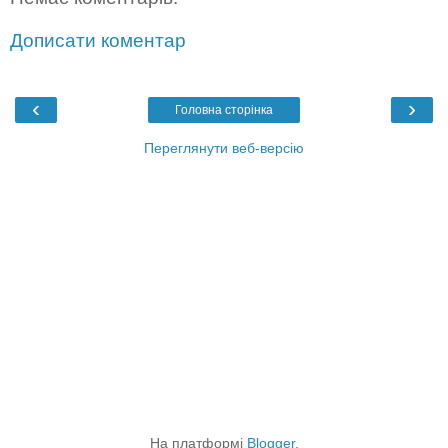
Дописати коментар
‹
›
Головна сторінка
Переглянути веб-версію
На платформі
Blogger
.