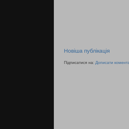
Новіша публікація
Підписатися на:
Дописати комента