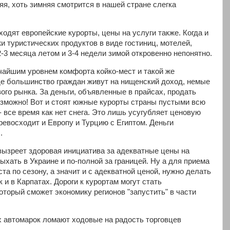
яя, хоть зимняя смотрится в нашей стране слегка
одят европейские курорты, цены на услуги также. Когда и
и туристических продуктов в виде гостиниц, мотелей,
2-3 месяца летом и 3-4 недели зимой откровенно непонятно.
айшим уровнем комфорта койко-мест и такой же
где большинство граждан живут на нищенский доход, немые
го рынка. За деньги, объявленные в прайсах, продать
зможно! Вот и стоят южные курорты страны пустыми всю
- все время как нет снега. Это лишь усугубляет ценовую
превосходит и Европу и Турцию с Египтом. Деньги
.
 вызреет здоровая инициатива за адекватные цены на
дыхать в Украине и по-полной за границей. Ну а для приема
та по сезону, а значит и с адекватной ценой, нужно делать
к и в Карпатах. Дороги к курортам могут стать
торый сможет экономику регионов "запустить" в части
их автомарок ломают ходовые на радость торговцев