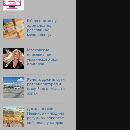
Кіберспортивну
журналістику
розпочинає
миколаївець
Московские
приключения
украинского экс-
олигарха
Колеги, досить бути
ретрансляторами
жаху. Час фіксувати
життя
Деколонізація
Півдня: як «людина
розумна» повертає
собі власну історію