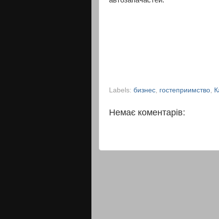
автозапачастей.
Labels:
бизнес
,
гостеприимство
,
К
Немає коментарів: