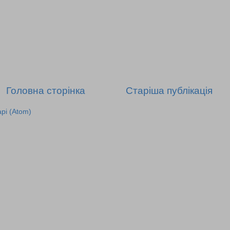
Головна сторінка
Старіша публікація
рі (Atom)