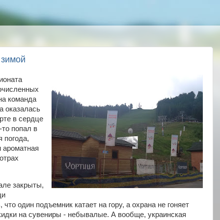
 зимой
ионата
гочисленных
на команда
а оказалась
рте в сердце
-то попал в
 погода,
и ароматная
мотрах
але закрыты,
ди
 что один подъемник катает на гору, а охрана не гоняет
кидки на сувениры - небывалые. А вообще, украинская