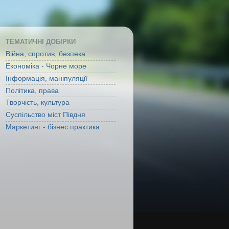
ТЕМАТИЧНІ ДОБІРКИ
Війна, спротив, безпека
Економіка - Чорне море
Інформація, маніпуляції
Політика, права
Творчість, культура
Суспільство міст Півдня
Маркетинг - бізнес практика