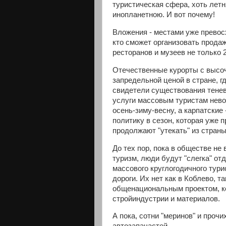
туристическая сфера, хоть летн
инопланетною. И вот почему!
Вложения - местами уже превосх
кто сможет организовать продаж
ресторанов и музеев не только 
Отечественные курорты с высоч
запредельной ценой в стране, 
свидетели существования тенево
услуги массовым туристам нево
осень-зиму-весну, а карпатские 
политику в сезон, которая уже 
продолжают "утекать" из страны
До тех пор, пока в обществе не
туризм, люди будут "слегка" от
массового круглогодичного турис
дороги. Их нет как в Коблево, та
общенациональным проектом, ко
стройиндустрии и материалов.
А пока, сотни "меринов" и проч