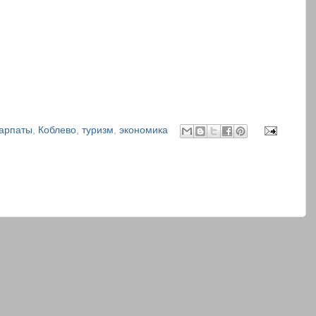
арпаты
,
Коблево
,
туризм
,
экономика