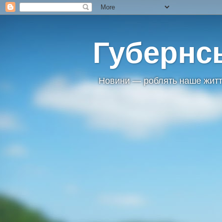
Губернс
Новини — роблять наше житт