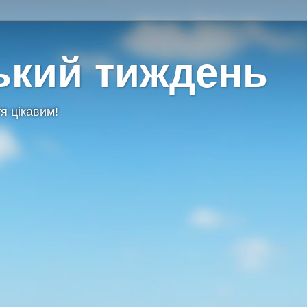
ький тиждень
я цікавим!