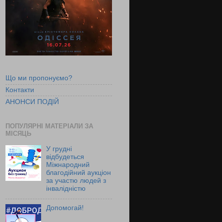
Що ми пропонуємо?
Контакти
АНОНСИ ПОДІЙ
ПОПУЛЯРНІ МАТЕРІАЛИ ЗА
МІСЯЦЬ
У грудні
відбудеться
Міжнародний
благодійний аукціон
за участю людей з
інвалідністю
Допомогай!