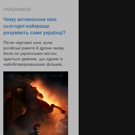
НАЙЦІКАВІШЕ
Чому антивоєнне кіно
сьогодні найкраще
розуміють саме українці?
Після чергової ночі, коли
російські ракети й дрони знову
били по українських містах,
здається дивним, що одним із
найобговорюваніших фільмів...