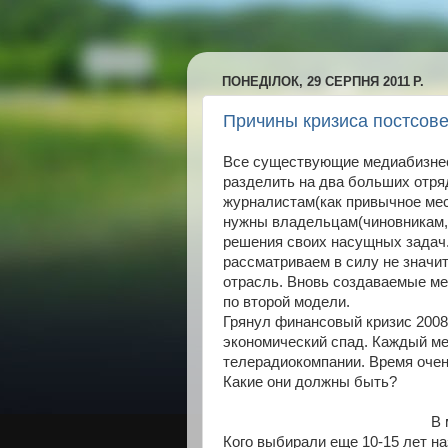
ПОНЕДІЛОК, 29 СЕРПНЯ 2011 Р.
Причины кризиса постсов
Все существующие медиабизне
разделить на два больших отря
журналистам(как привычное мес
нужны владельцам(чиновникам, 
решения своих насущных задач.
рассматриваем в силу не значи
отрасль. Вновь создаваемые м
по второй модели.
Грянул финансовый кризис 2008
экономический спад. Каждый ме
телерадиокомпании. Время очен
Какие они должны быть?
В 
Кого выбирали еще 10-15 лет на