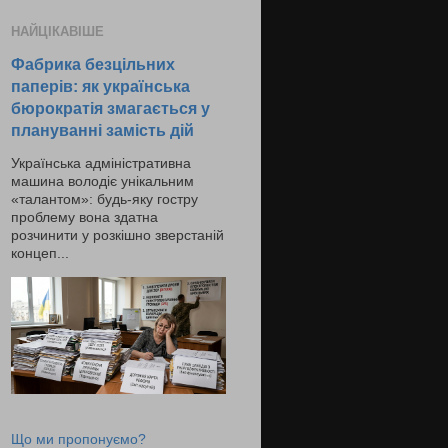
НАЙЦІКАВІШЕ
Фабрика безцільних
паперів: як українська
бюрократія змагається у
плануванні замість дій
Українська адміністративна
машина володіє унікальним
«талантом»: будь-яку гостру
проблему вона здатна
розчинити у розкішно зверстаній
концеп...
Що ми пропонуємо?