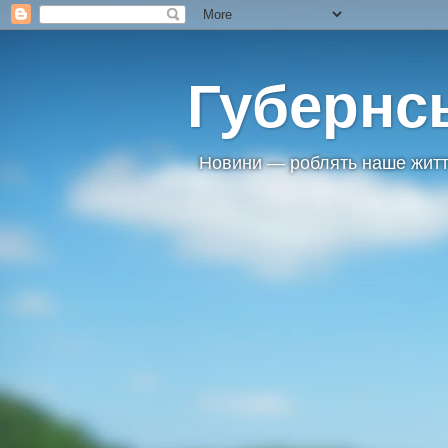
Губернс
Новини — роблять наше житт