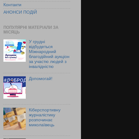
Контакти
АНОНСИ ПОДІЙ
ПОПУЛЯРНІ МАТЕРІАЛИ ЗА
МІСЯЦЬ
У грудні
відбудеться
Міжнародний
благодійний аукціон
за участю людей з
інвалідністю
Допомогай!
Кіберспортивну
журналістику
розпочинає
миколаївець