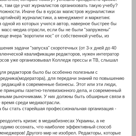
, там где учат журналистов организовать такую учебу?
ожности. Иначе бы в курсах магистров журналистики
артийной) журналистики, а менеджмент и маркетинг.
 одной из которых учился автор, наверное быстрее бы
з масс-медиа отрасли, если бы не были "запружены"
ще вчера "воротили нос" от собственной учебы, из
шения задачи "запуска" скоротечных (от 3-х дней до 40
ленческой квалификации редакторов, нужен интегратор
урсов уже организовывал Колледж прессы и ТВ, слышал
для редакторов было бы особенно полезным с
редника(модератора), для передачи знаний по повышению
 редакций в современные бизнесы. Этот или эти люди,
е принципы газетно-телевизионного дела, и современный
нными рыночниками. У них должны быть обширные связи в
е время среди медиаотрасли.
 бы стать старейшая профессиональная организация -
реодолеть кризис в медиабизнесах Украины, а не
бходимо осознать, что наиболее эффективный способ
менеджеров! Другого мир не изобрел. Редакторы, которые