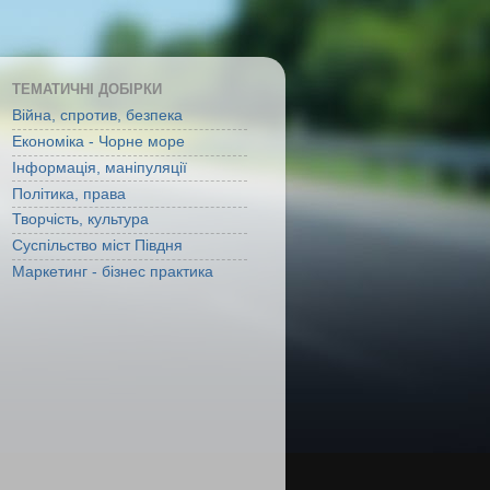
ТЕМАТИЧНІ ДОБІРКИ
Війна, спротив, безпека
Економіка - Чорне море
Інформація, маніпуляції
Політика, права
Творчість, культура
Суспільство міст Півдня
Маркетинг - бізнес практика