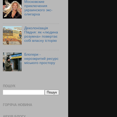
Московские
приключения
украинского экс-
олигарха
Деколонізація
Півдня: як «людина
розумна» повертає
собі власну історію
Блогери -
нерозкритий ресурс
міського простору
ПОШУК
ГОРЯЧА НОВИНА
АРХІВ БЛОГУ