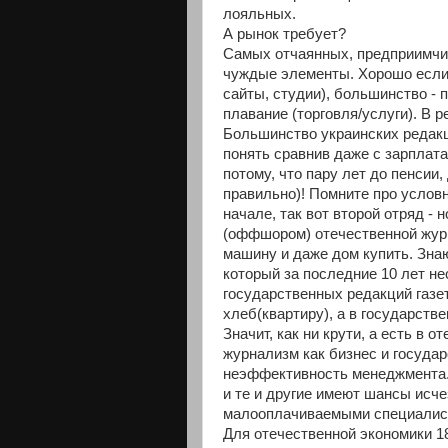
лояльных.
А рынок требует?
Самых отчаянных, предприимчивы
чуждые элементы. Хорошо если 
сайты, студии), большинство -
плавание (торговля/услуги). В 
Большинство украинских редакц
понять сравнив даже с зарплат
потому, что пару лет до пенсии,
правильно)! Помните про условн
начале, так вот второй отряд -
(оффшором) отечественной журн
машину и даже дом купить. Зна
который за последние 10 лет не
государственных редакций газе
хлеб(квартиру), а в государств
Значит, как ни крути, а есть в
журнализм как бизнес и государ
неэффективность менеджмента. 
и те и другие имеют шансы исче
малооплачиваемыми специалиста
Для отечественной экономики 1