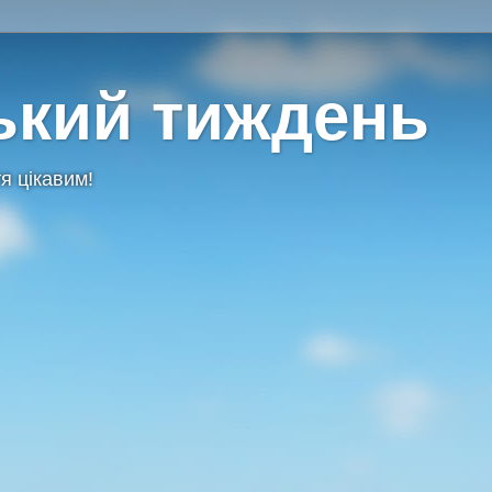
ький тиждень
я цікавим!