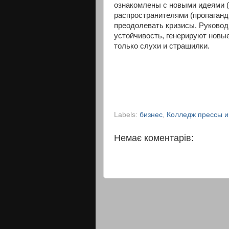
ознакомлены с новыми идеями (
распространителями (пропаганди
преодолевать кризисы. Руково
устойчивость, генерируют новы
только слухи и страшилки.
Labels:
бизнес
,
Колледж прессы и
Немає коментарів: