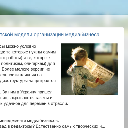
етской модели организации медиабизнеса
сы можно условно
да: те которые нужны самим
то работы) и те, которые
политикам, олигархам) для
 Более мелкие версии не
тельности влияния на
едиаструктуры чаще кроятся
. За ним в Украину пришел
сяц закрываются газеты и
ь удачное для перемен в отрасли.
менеджменте медиабизнесов.
зад в редакторы? Естественно самых творческих и...