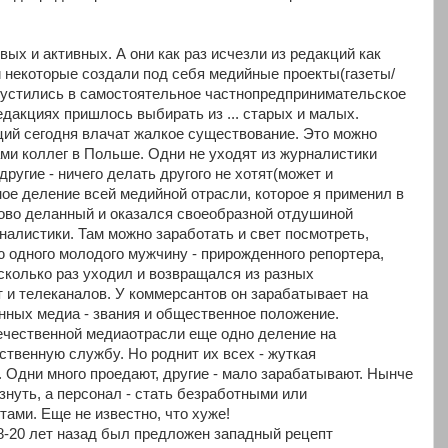
х и активных. А они как раз исчезли из редакций как
некоторые создали под себя медийные проекты(газеты/
 пустились в самостоятельное частнопредпринимательское
редакциях пришлось выбирать из ... старых и малых.
ий сегодня влачат жалкое существование. Это можно
ами коллег в Польше. Одни не уходят из журналистики
другие - ничего делать другого не хотят(может и
ое деление всей медийной отрасли, которое я применил в
 ново деланный и оказался своеобразной отдушиной
алистики. Там можно заработать и свет посмотреть,
ю одного молодого мужчину - прирожденного репортера,
сколько раз уходил и возвращался из разных
т и телеканалов. У коммерсантов он зарабатывает на
енных медиа - звания и общественное положение.
 отечественной медиаотрасли еще одно деление на
ственную службу. Но роднит их всех - жуткая
Одни много проедают, другие - мало зарабатывают. Нынче
знуть, а персонал - стать безработными или
ми. Еще не известно, что хуже!
8-20 лет назад был предложен западный рецепт