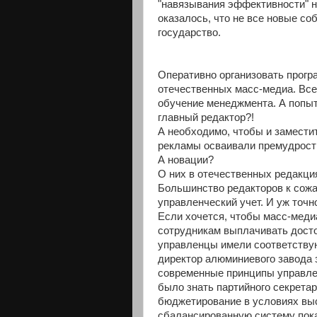
"навязывания эффективности" н
оказалось, что не все новые с
государство.
Оперативно организовать прог
отечественных масс-медиа. Все
обучение менеджмента. А попыт
главный редактор?!
А необходимо, чтобы и замести
рекламы осваивали премудрост
А новации?
О них в отечественных редакци
Большинство редакторов к сожа
управленческий учет. И уж точно
Если хочется, чтобы масс-меди
сотрудникам выплачивать досто
управленцы имели соответствую
директор алюминиевого завода з
современные принципы управлен
было знать партийного секретар
бюджетирование в условиях выс
сбалансированную систему пока