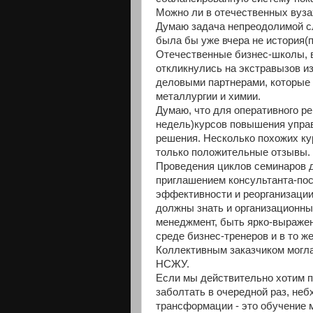
Можно ли в отечественных вузах
Думаю задача непреодолимой сл
была бы уже вчера не история(п
Отечественные бизнес-школы, в
откликнулись на экстравызов и
деловыми партнерами, которые е
металлургии и химии.
Думаю, что для оперативного ре
недель)курсов повышения управ
решения. Несколько похожих к
только положительные отзывы.
Проведения циклов семинаров 
приглашением консультанта-пос
эффективности и реорганизации
должны знать и организационны
менеджмент, быть ярко-выраже
среде бизнес-тренеров и в то ж
Коллективным заказчиком могла
НСЖУ.
Если мы действительно хотим п
заболтать в очередной раз, не
трансформации - это обучение 