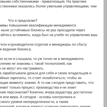
овыми собственниками - приватизация. На практике
обственники оказались более умелыми управляющими, чем
Что я предлагаю?
раммы повышения квалификации менеджмента
 ныне устойчивые бизнесы не раз проходили через
айтесь вспомнить, когда был на учебе по управлению ваш
тели и руководители отделов и менеджеры по сбыту
и ведения бизнеса.
ях если и слышали, то уж точно не в менеджменте.
лению не знакомы с такой технологией, как
 не могут его настраивать.
а зарабатывали деньги для себя и своих владельцев и
йные зарплаты, то стоит позаботиться, чтобы их
щие моменту знания. А то как сегодня представить, что
нает только процесс производства и не знает
ия персоналом? Конечно, вчера редактору достаточно
я или мера. А сегодня - основы контролинга и
окого уровня неопределенности, а также
зателей, которые помогут успешно преодолеть кризис.