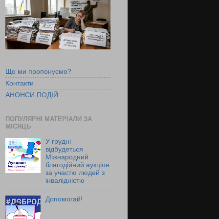
Що ми пропонуємо?
Контакти
АНОНСИ ПОДІЙ
ПОПУЛЯРНІ МАТЕРІАЛИ ЗА
МІСЯЦЬ
У грудні
відбудеться
Міжнародний
благодійний аукціон
за участю людей з
інвалідністю
Допомогай!