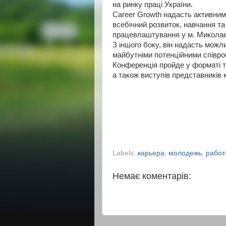
на ринку праці України.
Career Growth надасть активним
всебічний розвиток, навчання т
працевлаштування у м. Миколаєві
З іншого боку, він надасть можл
майбутніми потенційними співро
Конференція пройде у форматі т
а також виступів представників 
Labels:
карьера
,
молодежь
,
работ
Немає коментарів: