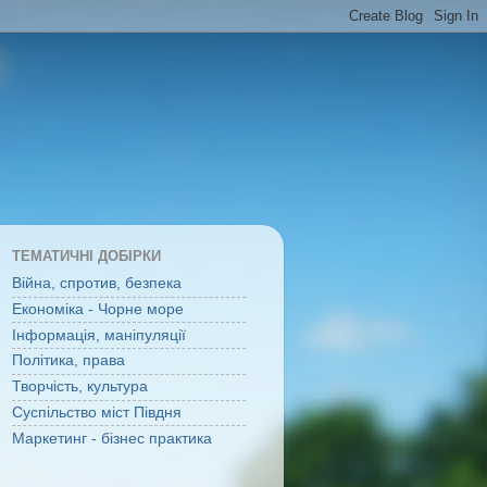
ТЕМАТИЧНІ ДОБІРКИ
Війна, спротив, безпека
Економіка - Чорне море
Інформація, маніпуляції
Політика, права
Творчість, культура
Суспільство міст Півдня
Маркетинг - бізнес практика