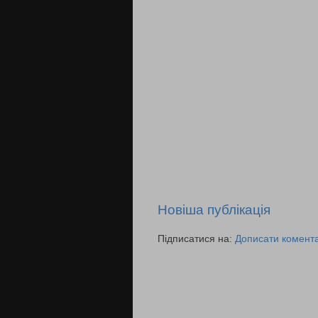
Новіша публікація
Підписатися на:
Дописати комента