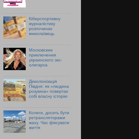
Кіберспортивну
журналістику
розпочинає
миколаївець
Московские
приключения
украинского экс-
олигарха
Деколонізація
Півдня: як «людина
розумна» повертає
собі власну історію
Колеги, досить бути
ретрансляторами
жаху. Час фіксувати
життя