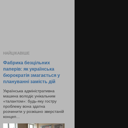
НАЙЦІКАВІШЕ
Фабрика безцільних
паперів: як українська
бюрократія змагається у
плануванні замість дій
Українська адміністративна
машина володіє унікальним
«талантом»: будь-яку гостру
проблему вона здатна
розчинити у розкішно зверстаній
концеп...