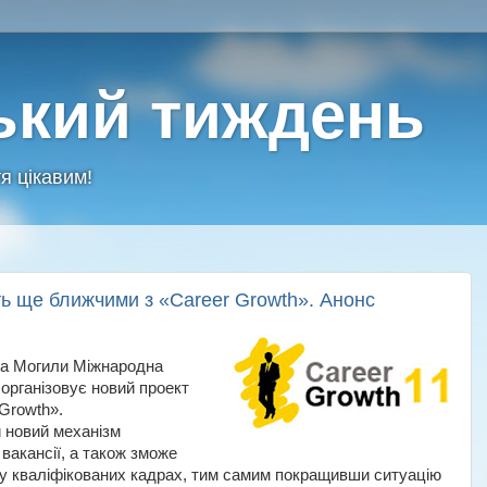
ький тиждень
я цікавим!
ть ще ближчими з «Career Growth». Анонс
тра Могили Міжнародна
організовує новий проект
Growth».
 новий механізм
вакансії, а також зможе
 у кваліфікованих кадрах, тим самим покращивши ситуацію