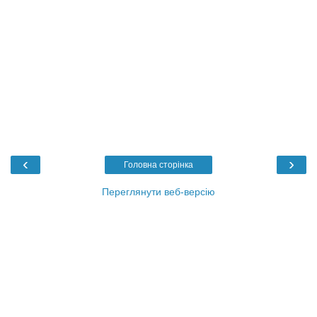
‹
›
Головна сторінка
Переглянути веб-версію