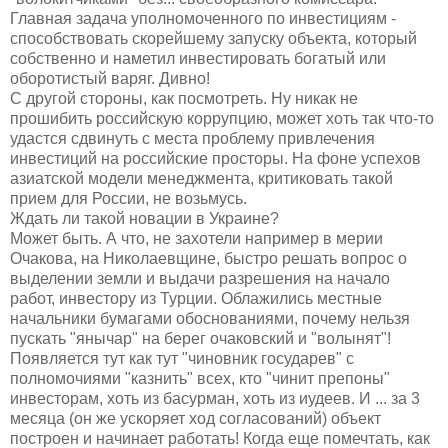
Главная задача уполномоченного по инвестициям -
способствовать скорейшему запуску объекта, который
собственно и наметил инвестировать богатый или
оборотистый варяг. Дивно!
С другой стороны, как посмотреть. Ну никак не
прошибить российскую коррупцию, может хоть так что-то
удастся сдвинуть с места проблему привлечения
инвестиций на российские просторы. На фоне успехов
азиатской модели менеджмента, критиковать такой
прием для России, не возьмусь.
Ждать ли такой новации в Украине?
Может быть. А что, не захотели например в мерии
Очакова, на Николаевщине, быстро решать вопрос о
выделении земли и выдачи разрешения на начало
работ, инвестору из Турции. Облажились местные
начальники бумагами обоснованиями, почему нельзя
пускать "янычар" на берег очаковский и "волынят"!
Появляется тут как тут "чиновник государев" с
полномочиями "казнить" всех, кто "чинит препоны"
инвесторам, хоть из басурман, хоть из иудеев. И ... за 3
месяца (он же ускоряет ход согласований) объект
построен и начинает работать! Когда еще помечтать, как