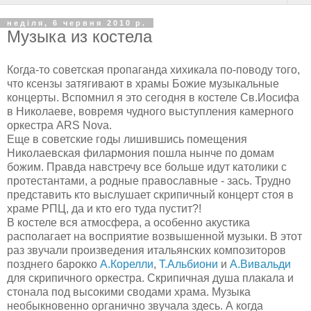
неділя, 6 червня 2010 р.
Музыка из костела
Когда-то советская пропаганда хихикала по-поводу того,
что ксензы затягивают в храмы Божие музыкальные
концерты. Вспомнил я это сегодня в костеле Св.Иосифа
в Николаеве, вовремя чудного выступления камерного
оркестра АRS Nova.
Еще в советские годы лишившись помещения
Николаевская филармония пошла нынче по домам
божим. Правда навстречу все больше идут католики с
протестантами, а родные православные - зась. Трудно
представить кто выслушает скрипичный концерт стоя в
храме РПЦ, да и кто его туда пустит?!
В костеле вся атмосфера, а особенно акустика
располагает на восприятие возвышенной музыки. В этот
раз звучали произведения итальянских композиторов
позднего барокко
А.Корелли
,
Т.Альбиони
и
А.Вивальди
для скрипичного оркестра. Скрипичная душа плакала и
стонала под высокими сводами храма. Музыка
необыкновенно органично звучала здесь. А когда