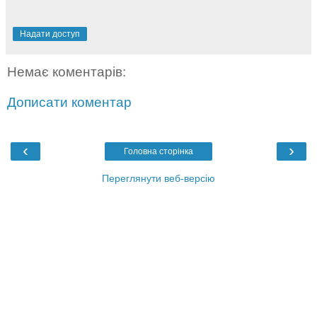
Надати доступ
Немає коментарів:
Дописати коментар
‹
›
Головна сторінка
Переглянути веб-версію