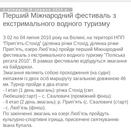
пʼятниця, 18 червня 2010 р.
Перший Міжнародний фестиваль з
екстримального водного туризму
З 02 по 04 липня 2010 року на Волині, на території НПП
“Прип’ять-Стохід” (ділянка річки Стохід, ділянка річки
Прип’ять, озеро Люб’язь) пройде перший Міжнародний
фестиваль з екстримального водного туризму "Поліська
регата 2010". В рамках фестивалю відбудуться змагання
на байдарках.
Змагання являють собою проходження (на судні)
екіпажем із двох осіб маршруту загальною довжиною 46
км. Турнір пройде в два етапи:
- І етап (1 день змагань): річка Стохід (смт.
Любешів(старт) – с. Сваловичі (проміжний фініш)
- ІІ етап (2 день змагань): р. Прип’ять (с. Сваловичі (старт)
- с. Люб’язь (фініш).
По закінченні змагань на озері Люб’язь пройдуть
культурно-спортивні ігрища, присвячені святкуванню
Івана Купала.