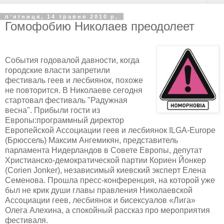
пʼятниця, 14 травня 2010 р.
Гомофобию Николаев преодолеет
События годовалой давности, когда
городские власти запретили
фестиваль геев и лесбиянок, похоже
не повторится. В Николаеве сегодня
стартовал фестиваль "Радужная
весна". Прибыли гости из
Европы:программный директор
Европейской Ассоциации геев и лесбиянок ILGA-Europe
(Брюссель) Максим Ангемикян, представитель
парламента Нидерландов в Совете Европы, депутат
Христианско-демократической партии Кориен Йонкер
(Corien Jonker), независимый киевский эксперт Елена
Семенова. Прошла пресс-конференция, на которой уже
был не крик души главы правления Николаевской
Ассоциации геев, лесбиянок и бисексуалов «Лига»
Олега Алехина, а спокойный рассказ про мероприятия
фестиваля.