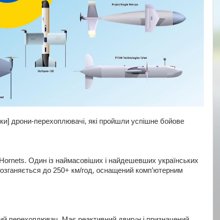
ільки] дрони-перехоплювачі, які пройшли успішне бойове
 Hornets. Один із наймасовіших і найдешевших українських
Розганяється до 250+ км/год, оснащений комп’ютерним
ий перехоплювач. Має реактивний двигун і призначений