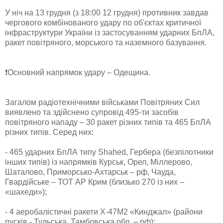
У ніч на 13 грудня (з 18:00 12 грудня) противник завдав
чергового комбінованого удару по об'єктах критичної
інфраструктури України із застосуванням ударних БпЛА,
ракет повітряного, морського та наземного базування.
❗️Основний напрямок удару – Одещина.
Загалом радіотехнічними військами Повітряних Сил
виявлено та здійснено супровід 495-ти засобів
повітряного нападу – 30 ракет різних типів та 465 БпЛА
різних типів. Серед них:
- 465 ударних БпЛА типу Shahed, Гербера (безпілотники
інших типів) із напрямків Курськ, Орел, Міллерово,
Шаталово, Приморсько-Ахтарськ – рф, Чауда,
Гвардійське – ТОТ АР Крим (близько 270 із них –
«шахеди»);
- 4 аеробалістичні ракети Х-47М2 «Кинджал» (райони
пусків - Тульська, Тамбовська обл. – рф);