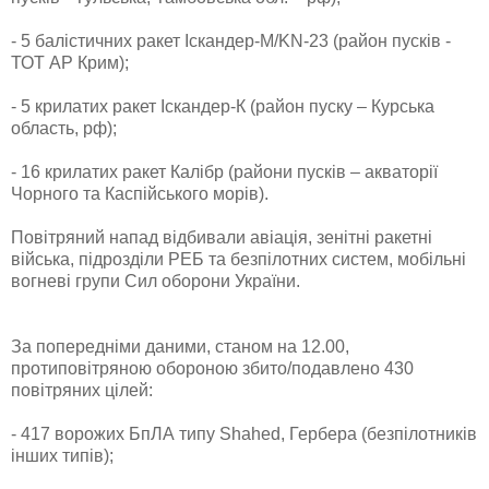
- 5 балістичних ракет Іскандер-М/KN-23 (район пусків -
ТОТ АР Крим);
- 5 крилатих ракет Іскандер-К (район пуску – Курська
область, рф);
- 16 крилатих ракет Калібр (райони пусків – акваторії
Чорного та Каспійського морів).
Повітряний напад відбивали авіація, зенітні ракетні
війська, підрозділи РЕБ та безпілотних систем, мобільні
вогневі групи Сил оборони України.
За попередніми даними, станом на 12.00,
протиповітряною обороною збито/подавлено 430
повітряних цілей:
- 417 ворожих БпЛА типу Shahed, Гербера (безпілотників
інших типів);