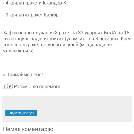
- 4 крилаті ракети Іскандер-К;
- 9 крилатих ракет Калібр.
Зафіксовано влучання 8 ракет та 33 ударних БпЛА на 18-
ти локаціях, падіння збитих (уламки) – на 3 локаціях. Крім
того, шість ракет не досягли цілей (місця падіння
уточнюються).
✊ Тримаймо небо!
🇺🇦 Разом – до перемоги!
Надати доступ
Немає коментарів: