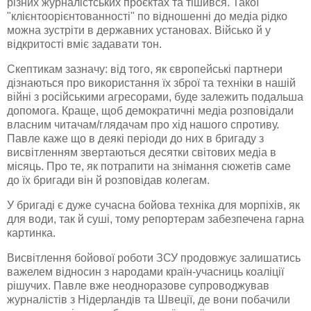
різних журналістських проєктах та тішився. Такої
"клієнтоорієнтованності" по відношенні до медіа рідко
можна зустріти в державних установах. Військо й у
відкритості вміє задавати тон.
Скептикам зазначу: від того, як європейські партнери
дізнаються про використання їх зброї та техніки в нашій
війні з російськими агресорами, буде залежить подальша
допомога. Краще, щоб демократичні медіа розповідали
власним читачам/глядачам про хід нашого спротиву.
Павле каже що в деякі періоди до них в бригаду з
висвітленням звертаються десятки світових медіа в
місяць. Про те, як потрапити на знімання сюжетів саме
до їх бригади він й розповідав колегам.
У бригаді є дуже сучасна бойова техніка для морпіхів, як
для води, так й суші, тому репортерам забезпечена гарна
картинка.
Висвітлення бойової роботи ЗСУ продовжує залишатись
важелем відносин з народами країн-учасниць коаліції
рішучих. Павле вже неодноразове супроводжував
журналістів з Нідерландів та Швеції, де вони побачили