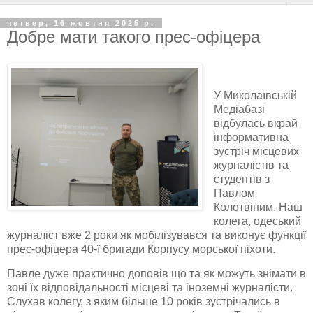
четвер, 16 жовтня 2025 р.
Добре мати такого прес-офіцера
У Миколаївській
Медіабазі
відбулась вкрай
інформативна
зустріч місцевих
журналістів та
студентів з
Павлом
Колотвіним. Наш
колега, одеський
журналіст вже 2 роки як мобілізувався та виконує функції
прес-офіцера 40-ї бригади Корпусу морської піхоти.
Павле дуже практично доповів що та як можуть знімати в
зоні їх відповідальності місцеві та іноземні журналісти.
Слухав колегу, з яким більше 10 років зустрічались в