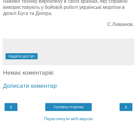
наживо техніку вироблену в своїх країнах, яку справно
використовують у бойовій роботі українські морпіхи в
дельті Буга та Дніпра.
С.Лиманов.
Надати доступ
Немає коментарів:
Дописати коментар
‹
›
Головна сторінка
Переглянути веб-версію