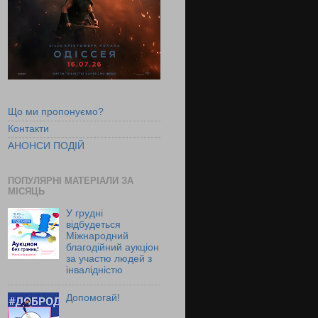
Що ми пропонуємо?
Контакти
АНОНСИ ПОДІЙ
ПОПУЛЯРНІ МАТЕРІАЛИ ЗА
МІСЯЦЬ
У грудні
відбудеться
Міжнародний
благодійний аукціон
за участю людей з
інвалідністю
Допомогай!