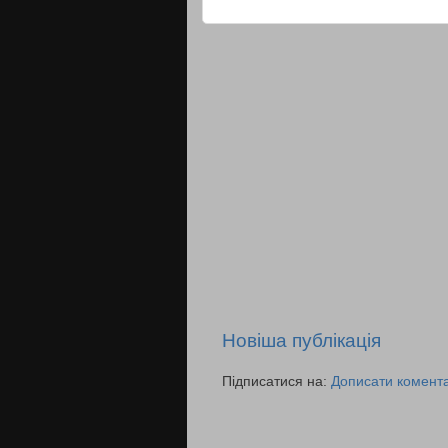
Новіша публікація
Підписатися на:
Дописати комента