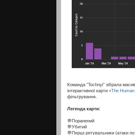
Команда "Tochnyi" зібрала масив
інтерактивної карти
«
The Human 
фільтрування.
Легенда карти:
💬Поранений
💬Убитий
💬Перші рятувальники (атаки п