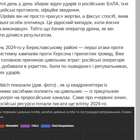
лі день у день збирає відео ударів із російських БпЛА, їхні
цейські протоколи, офіційні зведення.
 Update він не просто «рахує» жертви, а фіксує спосіб, яким
ршої особи злочинця. Це рідкісний випадок, коли воєнні
 виконавця». Тобто що бачив оператор дрона, як він
стю ділився результатом.
ь 2024-го у Бериславському районі — перші атаки проти
системну кампанію проти Херсона і прилеглих громад. Вже
 головною причиною цивільних втрат: російські оператори
добивали в укриттях, били по «швидких» і рятувальниках,
іх ударів.
ch показали (див. фото) , як ці квадрокоптери із
ьними засобами полюють на цивільних — із прицільною
деогрі» на проросійських каналах. Саме про «червоні зони»,
сійські ресурси почали писати ще влітку 2024-го.