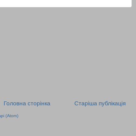
Головна сторінка
Старіша публікація
рі (Atom)