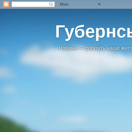
Губернс
Новини — роблять наше житт