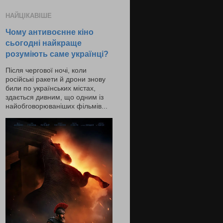
НАЙЦІКАВІШЕ
Чому антивоєнне кіно
сьогодні найкраще
розуміють саме українці?
Після чергової ночі, коли
російські ракети й дрони знову
били по українських містах,
здається дивним, що одним із
найобговорюваніших фільмів...