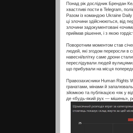
Понад рік дослідник Брендан Кел
хвастливі пости в Telegram, полі
Разом із командою Ukraine Daily
ці злочини здійснюються, від пе
злочини задокументовані «очима
приймав рішення, і з якою горді
Поворотним моментом став січен
людей, які згодом переросли в 
навесні/влітку саме дрони стали
переслідували людей вулицями, 
що прибували на місця попередн
Правозахисники Human Rights Wat
гранатами, мінами й запалювал
зйомкою та публікацією «як у ві
де «будь-який рух — мішень», ро