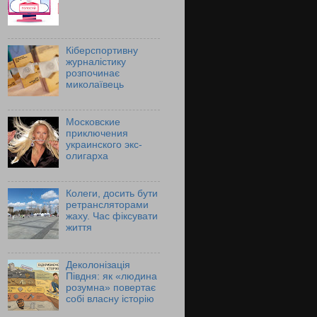
Кіберспортивну
журналістику
розпочинає
миколаївець
Московские
приключения
украинского экс-
олигарха
Колеги, досить бути
ретрансляторами
жаху. Час фіксувати
життя
Деколонізація
Півдня: як «людина
розумна» повертає
собі власну історію