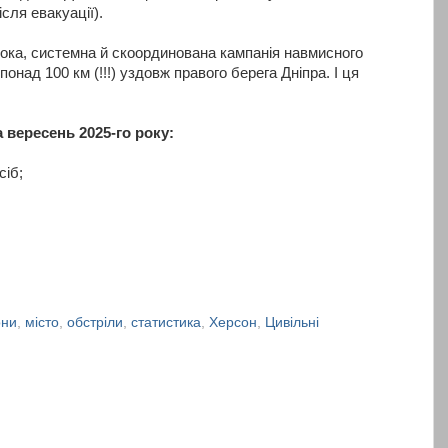
сля евакуації).
ирока, системна й скоординована кампанія навмисного
онад 100 км (!!!) уздовж правого берега Дніпра. І ця
а вересень 2025-го року:
сіб;
они
,
місто
,
обстріли
,
статистика
,
Херсон
,
Цивільні