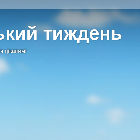
ький тиждень
я цікавим!