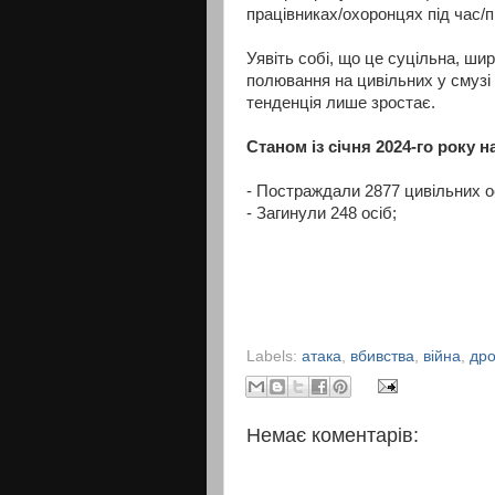
працівниках/охоронцях під час/пі
Уявіть собі, що це суцільна, ш
полювання на цивільних у смузі п
тенденція лише зростає.
Станом із січня 2024-го року н
- Постраждали 2877 цивільних о
- Загинули 248 осіб;
Labels:
атака
,
вбивства
,
війна
,
др
Немає коментарів: