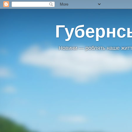
Губернс
Новини — роблять наше житт