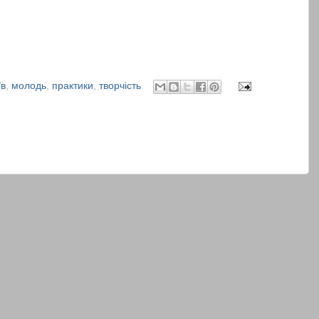
їв
,
молодь
,
практики
,
творчість