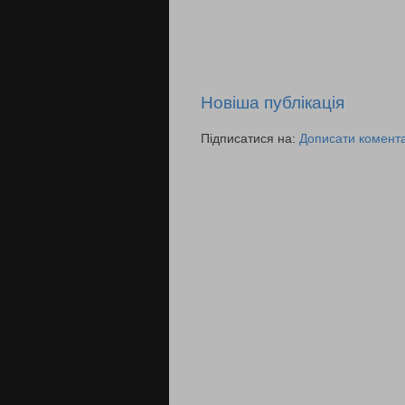
Новіша публікація
Підписатися на:
Дописати комента