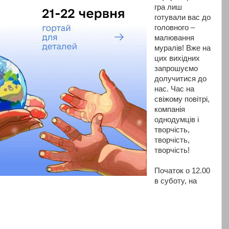
гра лиш
готували вас до
головного –
малювання
муралів! Вже на
цих вихідних
запрошуємо
долучитися до
нас. Час на
свіжому повітрі,
компанія
однодумців і
творчість,
творчість,
творчість!
Початок о 12.00
в суботу, на