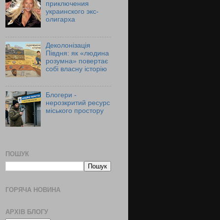
приключения
украинского экс-
олигарха
Деколонізація
Півдня: як «людина
розумна» повертає
собі власну історію
Блогери -
нерозкритий ресурс
міського простору
ПОШУК
ГОРЯЧА НОВИНА
АРХІВ БЛОГУ