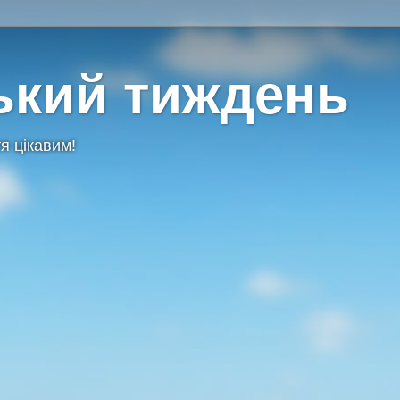
ький тиждень
я цікавим!