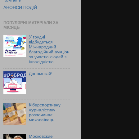
Контакти
АНОНСИ ПОДІЙ
ПОПУЛЯРНІ МАТЕРІАЛИ ЗА
МІСЯЦЬ
У грудні
відбудеться
Міжнародний
благодійний аукціон
за участю людей з
інвалідністю
Допомогай!
Кіберспортивну
журналістику
розпочинає
миколаївець
Московские