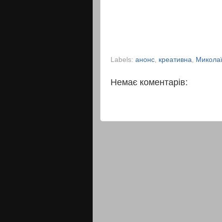
Labels:
анонс
,
креативна
,
Микола
Немає коментарів: