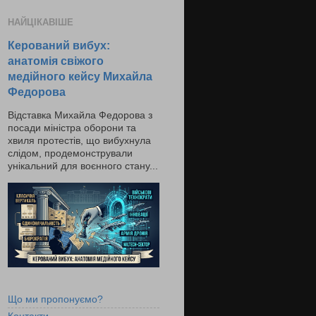
НАЙЦІКАВІШЕ
Керований вибух:
анатомія свіжого
медійного кейсу Михайла
Федорова
Відставка Михайла Федорова з
посади міністра оборони та
хвиля протестів, що вибухнула
слідом, продемонстрували
унікальний для воєнного стану...
Що ми пропонуємо?