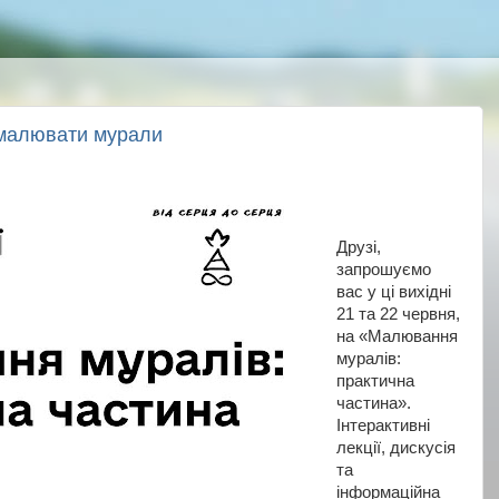
 малювати мурали
Друзі,
запрошуємо
вас у ці вихідні
21 та 22 червня,
на «Малювання
муралів:
практична
частина».
Інтерактивні
лекції, дискусія
та
інформаційна