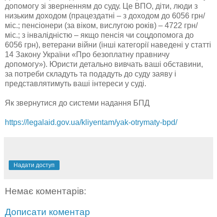
допомогу зі зверненням до суду. Це ВПО, діти, люди з
низьким доходом (працездатні – з доходом до 6056 грн/
міс.; пенсіонери (за віком, вислугою років) – 4722 грн/
міс.; з інвалідністю – якщо пенсія чи соцдопомога до
6056 грн), ветерани війни (інші категорії наведені у статті
14 Закону України «Про безоплатну правничу
допомогу»). Юристи детально вивчать ваші обставини,
за потреби складуть та подадуть до суду заяву і
представлятимуть ваші інтереси у суді.
Як звернутися до системи надання БПД
https://legalaid.gov.ua/kliyentam/yak-otrymaty-bpd/
Надати доступ
Немає коментарів:
Дописати коментар