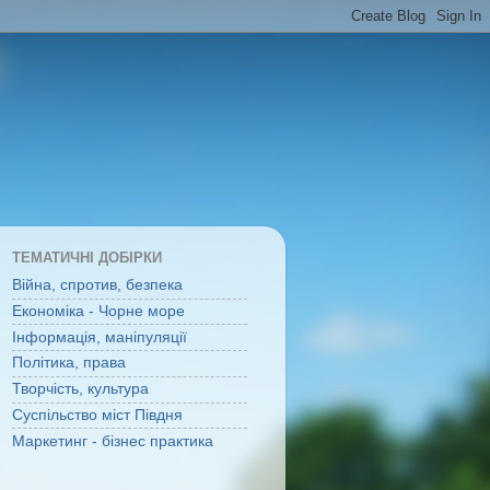
ТЕМАТИЧНІ ДОБІРКИ
Війна, спротив, безпека
Економіка - Чорне море
Інформація, маніпуляції
Політика, права
Творчість, культура
Суспільство міст Півдня
Маркетинг - бізнес практика