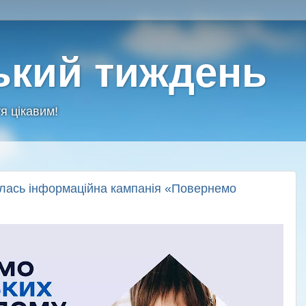
ький тиждень
я цікавим!
чалась інформаційна кампанія «Повернемо