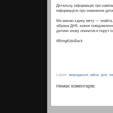
Детальну інформацію про кампан
інформацією про зникнення дити
Ми маємо єдину мету — знайти, 
зібрана ДНК, кожне повідомленн
дитини знову опинитися поруч із
#BringKidsBack
Labels:
викрадення
,
війна
,
діти
,
п
Немає коментарів: