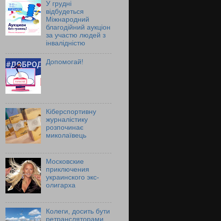
У грудні
відбудеться
Міжнародний
благодійний аукціон
за участю людей з
інвалідністю
Допомогай!
Кіберспортивну
журналістику
розпочинає
миколаївець
Московские
приключения
украинского экс-
олигарха
Колеги, досить бути
ретрансляторами