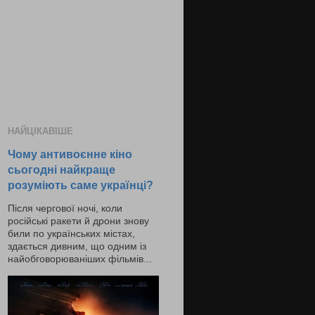
НАЙЦІКАВІШЕ
Чому антивоєнне кіно
сьогодні найкраще
розуміють саме українці?
Після чергової ночі, коли
російські ракети й дрони знову
били по українських містах,
здається дивним, що одним із
найобговорюваніших фільмів...