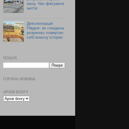
жаху. Час фіксувати
життя
Деколонізація
Півдня: як «людина
розумна» повертає
собі власну історію
ПОШУК
ГОРЯЧА НОВИНА
АРХІВ БЛОГУ