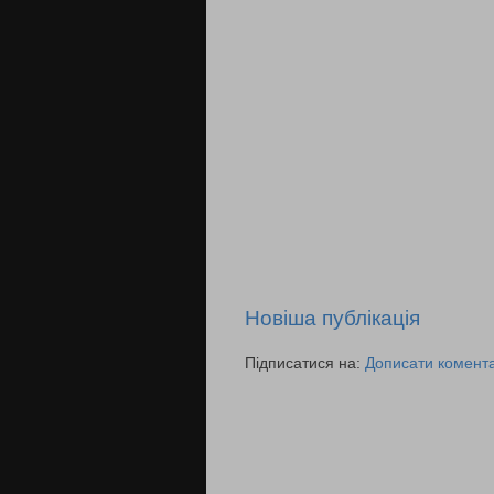
Новіша публікація
Підписатися на:
Дописати комента