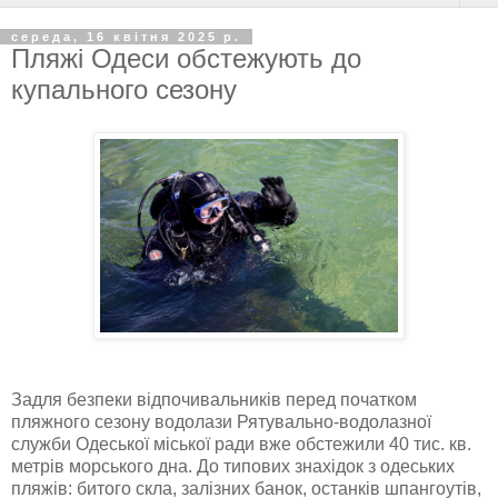
середа, 16 квітня 2025 р.
Пляжі Одеси обстежують до
купального сезону
Задля безпеки відпочивальників перед початком
пляжного сезону водолази Рятувально-водолазної
служби Одеської міської ради вже обстежили 40 тис. кв.
метрів морського дна. До типових знахідок з одеських
пляжів: битого скла, залізних банок, останків шпангоутів,