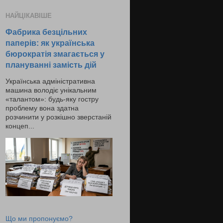
НАЙЦІКАВІШЕ
Фабрика безцільних
паперів: як українська
бюрократія змагається у
плануванні замість дій
Українська адміністративна
машина володіє унікальним
«талантом»: будь-яку гостру
проблему вона здатна
розчинити у розкішно зверстаній
концеп...
Що ми пропонуємо?