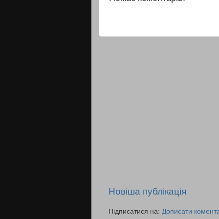
Новіша публікація
Підписатися на:
Дописати комента