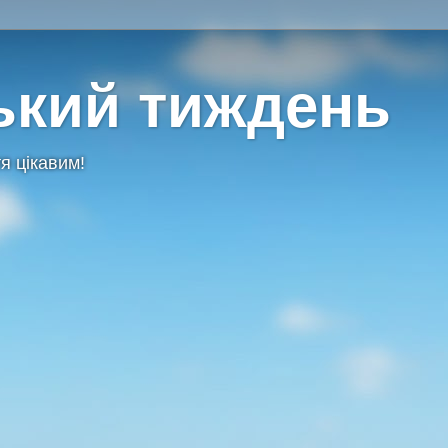
ький тиждень
я цікавим!