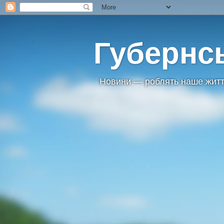
Губернс
Новини — роблять наше житт