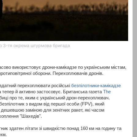
о 3-тя окрема штурмова бригада
асово використовує дрони-камікадзе по українським містам,
протиповітряної оборони. Перехоплювачів дронів.
 здатний перехоплювати російські
безпілотники-камікадзе
 а тепер й активно застосовує. Британська газета
The
иці про те, яким є український дрон-перехоплювач.
езпілотник з видом від першої особи (FPV), який
и дешевшою заміною для зенітних ракет, які часом
хоплення "Шахедів".
ик здатен літати зі швидкістю понад 160 км на годину та
 км.