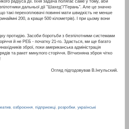
икого радіуса дії. Їхня задача полягає саме у тому, аби
зпілотники дальньої дії "Шахед"/"Герань". Але це значно
що такі перехоплювачі повинні мати швидкість не менше
принаймні 200, а краще 500 кілометрів). І при цьому вони
дку протидію. Засоби боротьби з безпілотними системами
оріччя й не РЕБ - початку 21-го. Здається, ми ще багато
инахідників зброї, поки американська адміністрація
ядів та ракет минулого сторіччя. Вітчизняна зброя чітко
!
Огляд підгодовував В.Інгульский.
реатив
,
озброєння
,
підприємці
,
розробки
,
українські