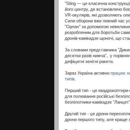
"Sting — це класична конструкц
його центру, де встановлено боє
VR-окулярів, які дозволяють опе
Сили оборони вже певний час усп
"Орлан" за допомогою невеликих
розробленим для боротьби саме 
дронів-камікадзе щоночі, що ст
За словами представника "Диких
десятки разів нижча", у порівня
дефіцитні зенітні ракети.
Зараз Україна активно
працює н
типів
.
Перший тип - це квадрокоптери
для полювання російські безпіло
безпілотники-камікадзе "Ланцет"
Другий тип - це дрони-перехоплю
дрони першого типу, але краще з