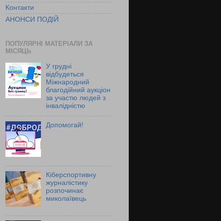
Контакти
АНОНСИ ПОДІЙ
ПОПУЛЯРНІ МАТЕРІАЛИ ЗА
МІСЯЦЬ
У грудні
відбудеться
Міжнародний
благодійний аукціон
за участю людей з
інвалідністю
Допомогай!
Кіберспортивну
журналістику
розпочинає
миколаївець