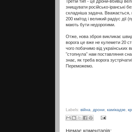
Третій тип - це дрони-вбивці вел
знищувати російсько-іранські бе
складніша задача. Вважається, 
200 км/год і великий радіус дії (
мають бути недорогими.
Отже, нова зброя викликає шви
ворога це вже не кулемети 20 ст
чого побачимо від українських в
"стопнула" нам поставляння снар
знає, як треба ворога зустрічати
Переможемо.
Labels:
війна
,
дрони
,
камікадзе
,
к
Немає коментарів: