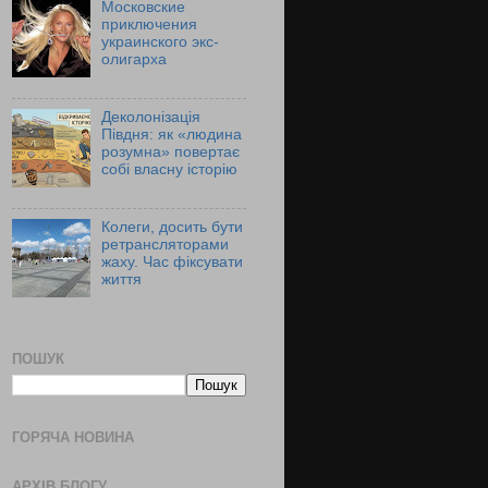
Московские
приключения
украинского экс-
олигарха
Деколонізація
Півдня: як «людина
розумна» повертає
собі власну історію
Колеги, досить бути
ретрансляторами
жаху. Час фіксувати
життя
ПОШУК
ГОРЯЧА НОВИНА
АРХІВ БЛОГУ