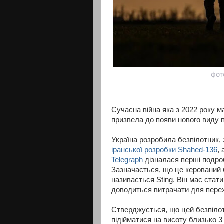
фот
Сучасна війна яка з 2022 року м
призвела до появи нового виду 
Україна розробила безпілотник,
іранської розробки Shahed-136
,
Telegraph
дізналася перші подроб
Зазначається, що це керований б
називається Sting. Він має стат
доводиться витрачати для пере
Стверджується, що цей безпілотн
підійматися на висоту близько 3