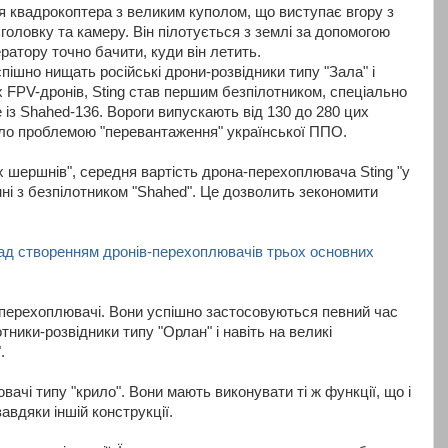
ія квадрокоптера з великим куполом, що виступає вгору з
головку та камеру. Він пілотується з землі за допомогою
ратору точно бачити, куди він летить.
ішно нищать російські дрони-розвідники типу "Зала" і
 FPV-дронів, Sting став першим безпілотником, спеціально
із Shahed-136. Вороги випускають від 130 до 280 цих
ало проблемою "перевантаження" української ППО.
 шершнів", середня вартість дрона-перехоплювача Sting "у
нні з безпілотником "Shahed". Це дозволить зекономити
ад створенням дронів-перехоплювачів трьох основних
-перехоплювачі. Вони успішно застосовуються певний час
тники-розвідники типу "Орлан" і навіть на великі
.
вачі типу "крило". Вони мають виконувати ті ж функції, що і
авдяки іншій конструкції.