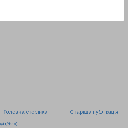
Головна сторінка
Старіша публікація
рі (Atom)