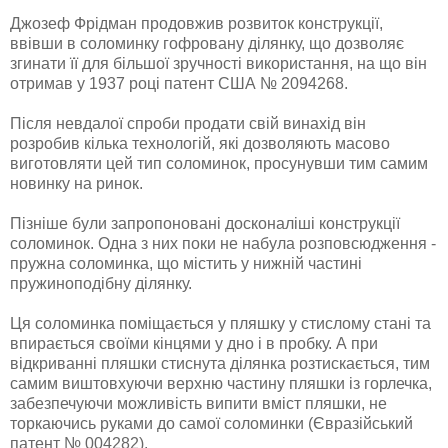
Джозеф Фрідман продовжив розвиток конструкції,
ввівши в соломинку гофровану ділянку, що дозволяє
згинати її для більшої зручності використання, на що він
отримав у 1937 році патент США № 2094268.
Після невдалої спроби продати свій винахід він
розробив кілька технологій, які дозволяють масово
виготовляти цей тип соломинок, просунувши тим самим
новинку на ринок.
Пізніше були запропоновані досконаліші конструкції
соломинок. Одна з них поки не набула розповсюдження -
пружна соломинка, що містить у нижній частині
пружиноподібну ділянку.
Ця соломинка поміщається у пляшку у стислому стані та
впирається своїми кінцями у дно і в пробку. А при
відкриванні пляшки стиснута ділянка розтискається, тим
самим виштовхуючи верхню частину пляшки із горлечка,
забезпечуючи можливість випити вміст пляшки, не
торкаючись руками до самої соломинки (Євразійський
патент № 004282).