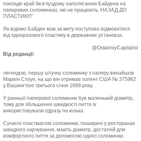
покладе край безглуздому наполяганню Байдена на
паперових соломинках, які не працюють. НАЗАД ДО
ПЛАСТИКУ!"
Як відомо Байден мав за мету поступово відмовитися
від одноразового пластику в державних установах.
@OstanniyCapitalist
Від редакції:
легендою, першу штучну соломинку з паперу винайшов
Марвін Стоун, на що він отримав патент США № 375962
у Вашингтоні третього січня 1888 року.
У ранньої паперової соломинки був маленький діаметр,
тому для збільшення швидкості пиття їх
використовували одразу по кілька.
Сучасні пластмасові соломинки, поширені у ресторанах
швидкого харчування, мають діаметр, достатній для
комфортного пиття за допомогою однієї соломинки.