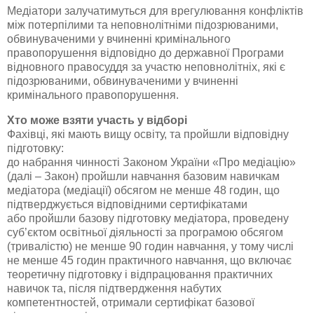
Медіатори залучатимуться для врегулювання конфліктів
між потерпілими та неповнолітніми підозрюваними,
обвинуваченими у вчиненні кримінального
правопорушення відповідно до державної Програми
відновного правосуддя за участю неповнолітніх, які є
підозрюваними, обвинуваченими у вчиненні
кримінального правопорушення.
Хто може взяти участь у відборі
Фахівці, які мають вищу освіту, та пройшли відповідну
підготовку:
до набрання чинності Законом України «Про медіацію»
(далі – Закон) пройшли навчання базовим навичкам
медіатора (медіації) обсягом не менше 48 годин, що
підтверджується відповідними сертифікатами
або пройшли базову підготовку медіатора, проведену
суб’єктом освітньої діяльності за програмою обсягом
(тривалістю) не менше 90 годин навчання, у тому числі
не менше 45 годин практичного навчання, що включає
теоретичну підготовку і відпрацювання практичних
навичок та, після підтвердження набутих
компетентностей, отримали сертифікат базової