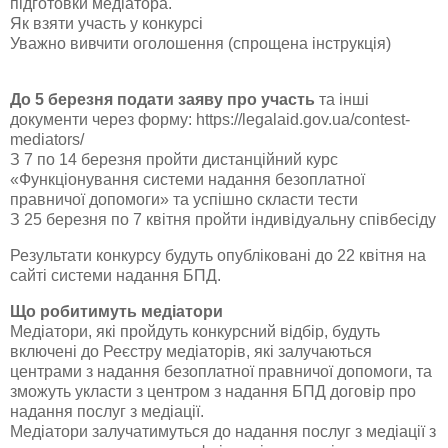
підготовки медіатора.
Як взяти участь у конкурсі
Уважно вивчити оголошення (спрощена інструкція)
До 5 березня подати заяву про участь
та інші
документи через форму: https://legalaid.gov.ua/contest-
mediators/
З 7 по 14 березня пройти дистанційний курс
«Функціонування системи надання безоплатної
правничої допомоги» та успішно скласти тести
З 25 березня по 7 квітня пройти індивідуальну співбесіду
Результати конкурсу будуть опубліковані до 22 квітня на
сайті системи надання БПД.
Що робитимуть медіатори
Медіатори, які пройдуть конкурсний відбір, будуть
включені до Реєстру медіаторів, які залучаються
центрами з надання безоплатної правничої допомоги, та
зможуть укласти з центром з надання БПД договір про
надання послуг з медіації.
Медіатори залучатимуться до надання послуг з медіації з