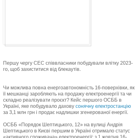
Першу чергу СЕС співвласники побудували влітку 2023-
го, щоб захиститися від блекаутів.
Чи можлива повна енергоавтономність 16-поверхівки, як
її мешканці заробляють на продажу електроенергії та чи
складно реалізувати проєкт? Кейс першого ОСББ в
Україні, яке побудувало дахову
сонячну електростанцію
за 3,1 млн грн і продає надлишки згенерованої енергії.
ОСББ «Порядок Шептицького, 12» на вулиці Андрія
Шептицького в Києві першим в Україні отримало статус
«активного споживача» електроенергії: з 1 жовтня 16-