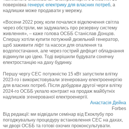
поверхівка
генерує електрику для власних потреб
, а
надлишки може продавати у мережу.
«Восени 2022 року, коли почалися відключення світла
через обстріли, ми задумались про резервну систему
живлення», – каже голова ОСББ Станіслав Донцов.
Спершу хотіли купити потужний дизельний генератор,
щоб заживити ліфт та насоси для опалення та
водопостачання, але через гострий дефіцит обладнання
відкинули цю ідею. Тоді вирішили будувати сонячну
електростанцію на даху будинку.
Першу чергу СЕС потужністю 15 кВт запустили влітку
2023-го і використовували згенеровану електроенергію
для власних потреб. Після добудови другої черги влітку
2024-го ОСББ уклало контракт на продаж майбутніх
надлишків згенерованої електроенергії.
Анастасія Дейна
Forbes
Від редакції: ми відвідали семінар від Екоклубу про
погоджувальну процедуру встановлення СЕС на дахах,
чи дворі ОСББ та готові охочих проконсультувати.