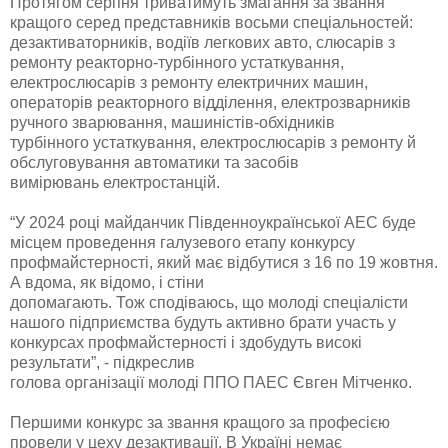
Протягом серпня триватимуть змагання за звання
кращого серед представників восьми спеціальностей:
дезактиваторників, водіїв легкових авто, слюсарів з
ремонту реакторно-турбінного устаткування,
електрослюсарів з ремонту електричних машин,
операторів реакторного відділення, електрозварників
ручного зварювання, машиністів-обхідників
турбінного устаткування, електрослюсарів з ремонту й
обслуговування автоматики та засобів
вимірювань електростанцій.
“У 2024 році майданчик Південноукраїнської АЕС буде
місцем проведення галузевого етапу конкурсу
профмайстерності, який має відбутися з 16 по 19 жовтня.
А вдома, як відомо, і стіни
допомагають. Тож сподіваюсь, що молоді спеціалісти
нашого підприємства будуть активно брати участь у
конкурсах профмайстерності і здобудуть високі
результати”, - підкреслив
голова організації молоді ППО ПАЕС Євген Мітченко.
Першими конкурс за звання кращого за професією
провели у цеху дезактивації. В Україні немає