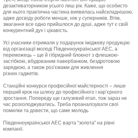
дезактиваторником усього лиш рік. Каже, що особисто
для нього практична частина виявилась найскладнішою,
адже досвіду роботи менше, ніж у суперників. Втім,
змагання все одно прийшлося до душі, адже тут є свій
конкурентний дух і цікавість.
Усі учасники отримали у подарунок іміджеву продукцію
від організації молоді Південноукраїнської АЕС, а
переможець – ще й гібридний блокнот з флешкою-
застібкою, вбудованим павербанком, бездротовою
зарядкою, а також роз’ємами для живлення
різних гаджетів.
Станційні конкурси професійної майстерності – лише
перший крок на шляху до професійного і кар’єрного
зростання. Попереду ще галузевий етап, тож зараз не
час розхолоджуватись. Треба проаналізувати свої
помилки та довести, що саме молодь
Південноукраїнської АЕС варта “золота” на рівні
компанії.