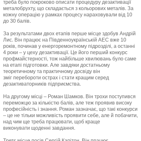
треба було покроково описати процедуру дезактивації
металобрухту, що складається з кольорових металів. За
кожну операцію у рамках процесу нараховували від 10
до 30 балів.
За результатами двох етапів перше місце здобув Андрій
Лис. Він працює на Південноукраїнській АЕС вже 10
років, починав у енергоремонтному підрозділі, а останні
4 роки – у цеху дезактивації. Це його перший конкурс
профмайстерності, тож найбільше хвилювань було саме
на етапі підготовки. Але завдяки достатньому
теоретичному та практичному досвіду він
зміг перебороти острах і стати кращим серед
дезактиваторників підприємства.
На другому місці – Роман Шамков. Він трохи поступився
переможцю за кількістю балів, але теж проявив високу
професійність і знання. Роман зазначає, що такі конкурси
– це не тільки можливість проявити себе, але й побачити,
над чим ще треба працювати, щоб краще
виконувати щоденні завдання.
Третє місце посів Сергій Капітон. Він працює