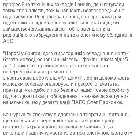
професійно-технічних закладів і вишів, де б готували
таких спеціалістів, тож їх навчають безпосередньо на
підприємстві. Розроблена повноцінна програма для
підготовки та підвищення кваліфікації фахівців, які
займаються дезактивацією, тобто зменшенням
радіаційного забруднення на технологічному обладнанні
АЕС.
“Наразі у бригаді дезактиваторників обладнання не так
багато молоді, основний «кістяк» - фахівці віком від 45
до 50 років, які пройшли вже десятки планово-
попереджувальних ремонтів і
знають свою роботу від «А» до «Я». Вони допомагають
молодим колегам опановувати професію, вчать на
практиці, як подбати про безпеку інших і свою особисту
під час дезактивації обладнання”, - зазначив заступник
начальника цеху дезактивації ПАЕС Олег Пархонюк.
Конкурсанти спочатку відповіли на теоретичні питання,
що стосувались перевірки знань з охорони праці,
пожежної та радіаційної безпеки, дезактивації, а
виконали практичну частину. За технологічною картою їм