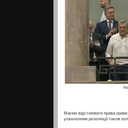
Укр
Маємо відстоювати права кримсь
ухваленням резолюції також кол