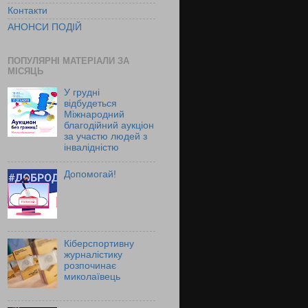
Контакти
АНОНСИ ПОДІЙ
ПОПУЛЯРНІ МАТЕРІАЛИ ЗА
МІСЯЦЬ
У грудні
відбудеться
Міжнародний
благодійний аукціон
за участю людей з
інвалідністю
Допомогай!
Кіберспортивну
журналістику
розпочинає
миколаївець