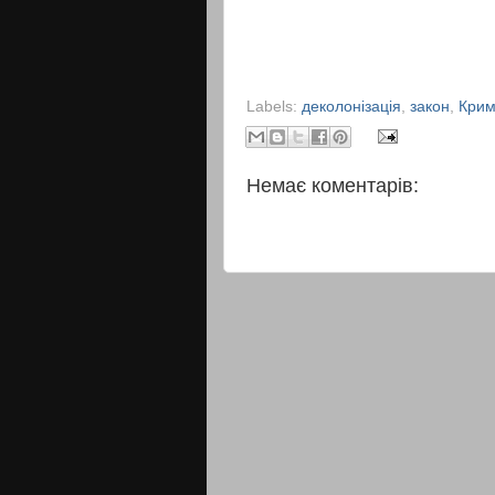
Labels:
деколонізація
,
закон
,
Кри
Немає коментарів: