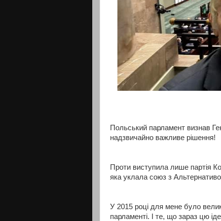
Польський парламент визнав Ге
надзвичайно важливе рішення!
Проти виступила лише партія Ко
яка уклала союз з Альтернативо
У 2015 році для мене було вели
парламенті. І те, що зараз цю ід