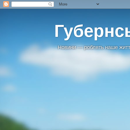
Губернс
Новини — роблять наше житт