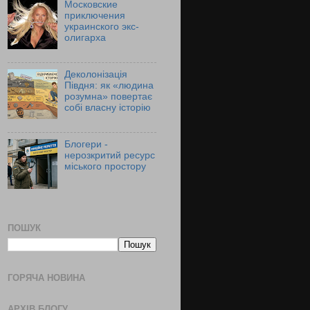
Московские
приключения
украинского экс-
олигарха
Деколонізація
Півдня: як «людина
розумна» повертає
собі власну історію
Блогери -
нерозкритий ресурс
міського простору
ПОШУК
ГОРЯЧА НОВИНА
АРХІВ БЛОГУ