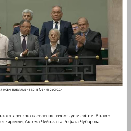
аїнські парламентарі в Сеймі сьогодні
котатарського населення разом з усім світом. Вітаю з
ег-киримли, Ахтема Чийгоза та Рефата Чубарова.