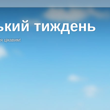
ький тиждень
я цікавим!