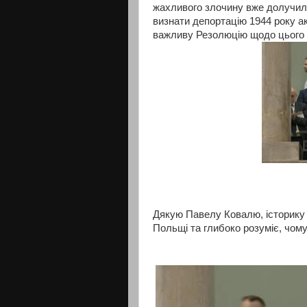
жахливого злочину вже долучил
визнати депортацію 1944 року а
важливу Резолюцію щодо цього
Дякую Павелу Ковалю, історику 
Польщі та глибоко розуміє, чом