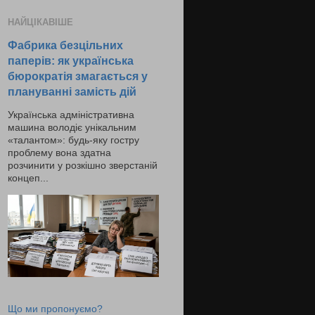
НАЙЦІКАВІШЕ
Фабрика безцільних
паперів: як українська
бюрократія змагається у
плануванні замість дій
Українська адміністративна
машина володіє унікальним
«талантом»: будь-яку гостру
проблему вона здатна
розчинити у розкішно зверстаній
концеп...
Що ми пропонуємо?