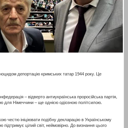
ноцидом депортацію кримських татар 1944 року. Це
нфедерація – відверто антиукраїнська проросійська партія,
ю для Німеччини – ще однією одіозною політсилою.
кою честю ініціювати подібну декларацію в Українському
ею підтримує цілий світ, неймовірно. До визнання цього