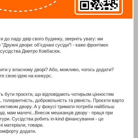
и до ладу двір свого будинку, зверніть увагу: ми
 “Дружні двори: об'єднані сусіди”! - каже фронтмен
 сусідства Дмитро Ковбасюк.
нити у власному дворі? Або, можливо, чогось додати?
те свою ідею на конкурс.
ть бути проєкти, що відповідають чотирьом цінностям
, толерантність, добровільність та рівність. Проєкти варто
ективом двору. А у фокусі тримати потреби найбільш
ді, мам малечі...Внесок мешканців двору - праця при
тури. Сусідства робить in-kind фінансування - це
ні матеріали, товари.
 комфорту додати.