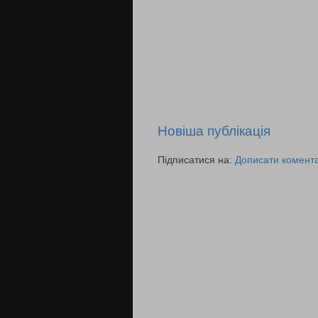
Новіша публікація
Підписатися на:
Дописати комента