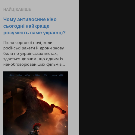
НАЙЦІКАВІШЕ
Чому антивоєнне кіно
сьогодні найкраще
розуміють саме українці?
Після чергової ночі, коли
російські ракети й дрони знову
били по українських містах,
здається дивним, що одним із
найобговорюваніших фільмів...