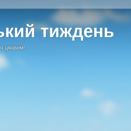
ький тиждень
я цікавим!