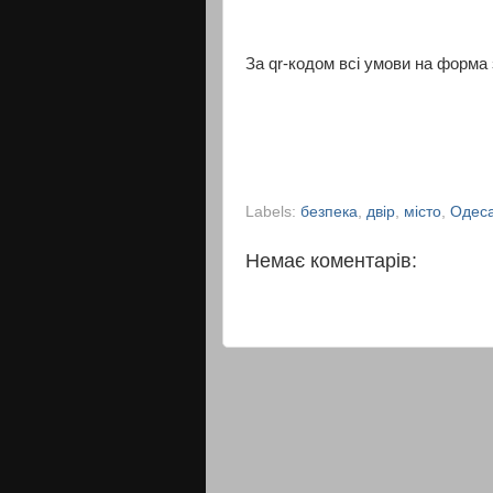
За qr-кодом всі умови на форма 
Labels:
безпека
,
двір
,
місто
,
Одес
Немає коментарів: