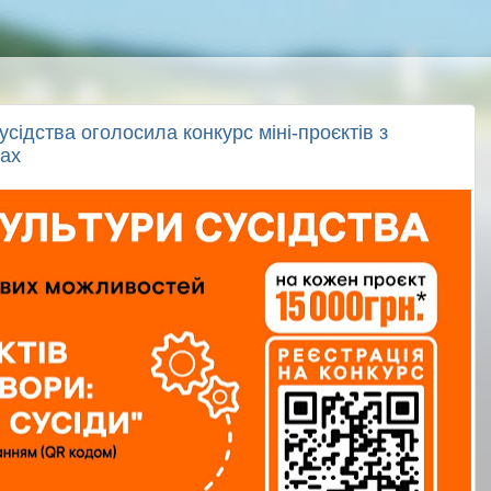
сідства оголосила конкурс міні-проєктів з
рах