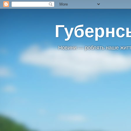
Губернс
Новини — роблять наше житт