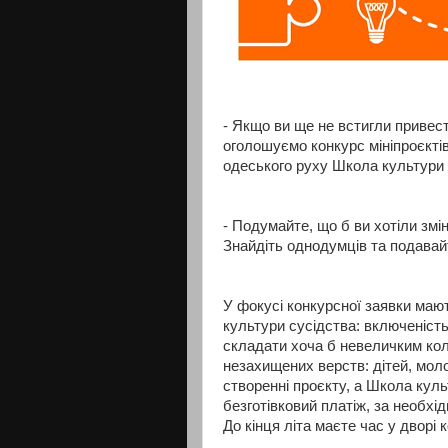
- Якщо ви ще не встигли привест
оголошуємо конкурс мініпроєктів
одеського руху Школа культури
- Подумайте, що б ви хотіли змі
Знайдіть однодумців та подавай
У фокусі конкурсної заявки маю
культури сусідства: включеність
складати хоча б невеличким кол
незахищених верств: дітей, моло
створенні проєкту, а Школа куль
безготівковий платіж, за необхід
До кінця літа маєте час у дворі