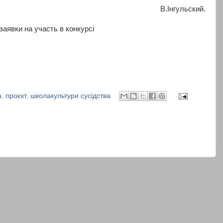
В.Інгульский.
заявки на участь в конкурсі
а
,
проєкт
,
школакультури сусідства