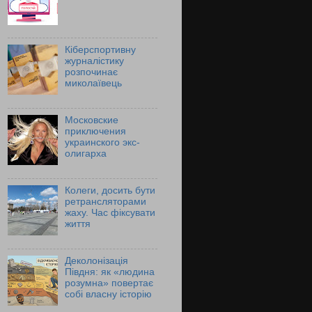
Кіберспортивну
журналістику
розпочинає
миколаївець
Московские
приключения
украинского экс-
олигарха
Колеги, досить бути
ретрансляторами
жаху. Час фіксувати
життя
Деколонізація
Півдня: як «людина
розумна» повертає
собі власну історію