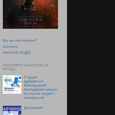
Що ми пропонуємо?
Контакти
АНОНСИ ПОДІЙ
ПОПУЛЯРНІ МАТЕРІАЛИ ЗА
МІСЯЦЬ
У грудні
відбудеться
Міжнародний
благодійний аукціон
за участю людей з
інвалідністю
Допомогай!