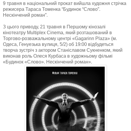
9 травня в національний прокат вийшла художня стрічка
режисера Тараса Томенка “Будинок “Слово”.
Нескінчений роман”.
З цього приводу, 21 травня в Першому кінозалі
кінотеатру Multiplex Cinema, який розташований в
Торгово-розважальному центрі «Gagarinn Plaza» (м.
Одеса, Генуезька вулиця, 5/2) об 19:00 відбудеться
творча зустріч з актором Станіславом Сукненком, який
виконав роль Олеся Курбаса в художньому фільмі
«Будинок «Слово». Нескінчений роман».