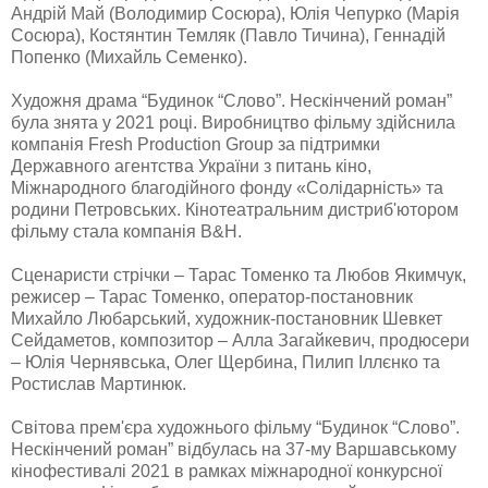
Андрій Май (Володимир Сосюра), Юлія Чепурко (Марія
Сосюра), Костянтин Темляк (Павло Тичина), Геннадій
Попенко (Михайль Семенко).
Художня драма “Будинок “Слово”. Нескінчений роман”
була знята у 2021 році. Виробництво фільму здійснила
компанія Fresh Production Group за підтримки
Державного агентства України з питань кіно,
Міжнародного благодійного фонду «Солідарність» та
родини Петровських. Кінотеатральним дистриб'ютором
фільму стала компанія B&H.
Сценаристи стрічки – Тарас Томенко та Любов Якимчук,
режисер – Тарас Томенко, оператор-постановник
Михайло Любарський, художник-постановник Шевкет
Сейдаметов, композитор – Алла Загайкевич, продюсери
– Юлія Чернявська, Олег Щербина, Пилип Іллєнко та
Ростислав Мартинюк.
Світова прем'єра художнього фільму “Будинок “Слово”.
Нескінчений роман” відбулась на 37-му Варшавському
кінофестивалі 2021 в рамках міжнародної конкурсної