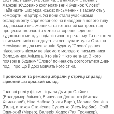
1927 рік. Радянська Україна. За наказом Сталіна у
Харкові збудовано кооперативний будинок “Слово”.
Найвидатніших українських письменників заселяють у
комфортні квартири. Усі вони стали учасниками
експерименту, спрямованого на виведення нового типу
радянського письменника та тотальний контроль над
процесом творчості з метою створення єдиного
художнього методу соціалістичного реалізму. Та не кожен
з письменників погоджується оспівувати культ Сталіна.
Неочікувано для мешканців будинку “Слово” до них
підселяють нікому не відомого молодого письменника
Володимира Акімова. Хто він? Ніхто не знає. З його
появою в будинку “Слово” починають розгортатися дивні
події, про що й досі мовчать його стіни.
Продюсери та режисер зібрали у стрічці справді
зірковий акторський склад.
Головні ролі у фільмі зіграли Дмитро Олійник
(Володимир Акімов), В’ячеслав Довженко (Микола
Хвильовий), Ніна Набока (тьотя Варя), Марина Кошкіна
(Галя), а також Станіслав Сукненко (Лесь Курбас), Юрій
Одинокий (Мерер), Валерія Ходос (Рая Троянкер),