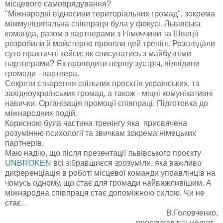
місцевого самоврядування?
"Міжнародні відносини територіальних громад", зокрема
міжмуніципальна співпраця була у фокусі. Львівська
команда, разом з партнерами з Німеччини та Швеції
розробили й майстерно провели цей тренінг. Розглядали
суто практичні кейси: як списуватись з майбутніми
партнерами? Як проводити першу зустріч, відвідини
громади - партнера.
Секрети створення спільних проєктів українських, та
західноукраїнських громад, а також - міцні комунікативні
навички. Організація промоції співпраці. Підготовка до
міжнародних подій.
Корисною була частина тренінгу яка присвячена
розумінню психології та звичкам зокрема німецьких
партнерів.
Маю надію, що після презентації львівського проєкту
UNBROKEN
всі зібравшиєся зрозуміли, яка важливо
диференціація в роботі місцевої команди управлінців на
чомусь одному, що стає для громади найважливішим. А
міжнародна співпраця стає допоміжною силою. Чи не
стає...
В.Головченко,
прослухав всі модулі.