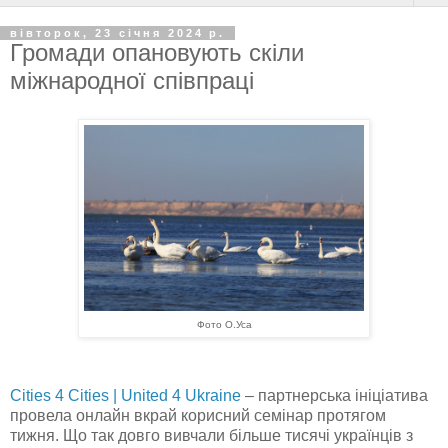
вівторок, 23 січня 2024 р.
Громади опановують скіли
міжнародної співпраці
Фото О.Уса
Cities 4 Cities | United 4 Ukraine
– партнерська ініціатива
провела онлайн вкрай корисний семінар протягом
тижня. Що так довго вивчали більше тисячі українців з