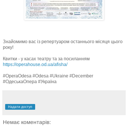
Знайомимо вас із репертуаром останнього місяця цього
року!
Квитки - у касах театру та за посиланням
https://operahouse.od.ua/afisha/
#OperaOdesa #Odesa #Ukraine #December
#ОдеськаОпера #Україна
Надати доступ
Немає коментарів: