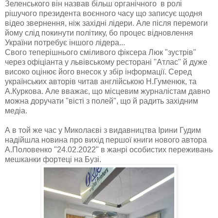
Зеленського він назвав більш органічного в ролі
рішучого президента воєнного часу що записує щодня
відео звернення, ніж західні лідери. Але після перемоги
йому слід покинути політику, бо процес відновлення
України потребує іншого лідера...
Свого теперішнього сміливого фіксера Люк "зустрів"
через офіціанта у львівському ресторані "Атлас" й дуже
високо оцінює його внесок у збір інформації. Серед
українських авторів читав англійською Н.Гуменюк, та
А.Куркова. Але вважає, що місцевим журналістам давно
можна доручати "вісті з полей", що й радить західним
медіа.
А в той же час у Миколаєві з видавництва Ірини Гудим
надійшла новина про вихід першої книги нового автора
А.Половенко "24.02.2022" в жанрі особистих переживань
мешканки фортеці на Бузі.