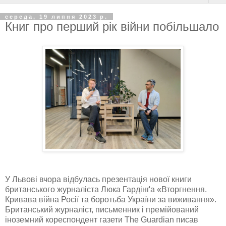
середа, 19 липня 2023 р.
Книг про перший рік війни побільшало
У Львові вчора відбулась презентація нової книги
британського журналіста Люка Гардінґа «Вторгнення.
Кривава війна Росії та боротьба України за виживання».
Британський журналіст, письменник і премійований
іноземний кореспондент газети The Guardian писав