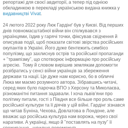
репортажі для своєї авдиторії, а тепер під однією
обкладинкою в перекладі українською видана книжка у
видавництві Vivat
.
24 лютого 2022 року Люк Гардінґ був у Києві. Від перших
днів повномасштабної війни він спілкувався з
українцями, їздив у гарячі точки, фіксував свідчення й
описував події, щоб показати світові звірства російських
окупантів в Україні. Його дуже бентежить симбіоз
популізму, що захлиснув острів та російської пропаганди
+ "трампізму", що спотворює інформацію про російську
агресію. Тому й словом вирішив землякам допомогти
розібратись у
сенсі війни українців за збереження
держави та нації. Це дуже нам корисно, бо в обличчі
Люка ми маємо розумного автора. Зібравшись читачі,
серед яких було парочка ВПО з Херсону та Миколаєва,
різноманітні питання задавали. І хоча львів'яни про
політику питали, гості з Півдня все більше про роль саме
російської культури та її діячів у цій війні. Гардінг зізнався
що читав Буніна, Чехова, Довлатова в Лондоне, але
вважає що російська культура нам ворожа, через свої
наративи. А українці, якщо й "поставлять на пузу" її
споживання - швидше переможуть.