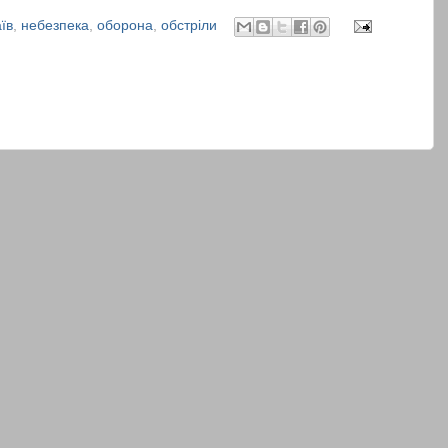
їв
,
небезпека
,
оборона
,
обстріли