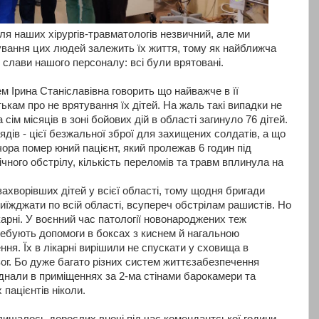
ля наших хірургів-травматологів незвичний, але ми
ування цих людей залежить їх життя, тому як найближча
 слави нашого персоналу: всі були врятовані.
м Ірина Станіславівна говорить що найважче в її
тькам про не врятування їх дітей. На жаль такі випадки не
 сім місяців в зоні бойових дій в області загинуло 76 дітей.
ядів - цієї безжальної зброї для захищених солдатів, а що
чора помер юний пацієнт, який пролежав 6 годин під
ічного обстрілу, кількість переломів та травм вплинула на
ахворівших дітей у всієї області, тому щодня бригади
 виїжджати по всій області, всупереч обстрілам рашистів. Но
ікарні. У воєнний час патології новонароджених теж
ебують допомоги в боксах з киснем й нагальною
ня. Їх в лікарні вирішили не спускати у сховища в
вог. Бо дуже багато різних систем життєзабезпечення
днали в приміщеннях за 2-ма стінами барокамери та
пацієнтів ніколи.
залишалось дорослих вночі під час комендантської години