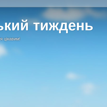
ький тиждень
я цікавим!