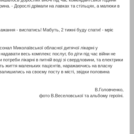
Ірина. - Дорослі дрімали на лавках та стільцях, а малюки в
ажання - виспатись! Мабуть, 2 тижні буду спати! - мріє
рсонал Миколаївської обласної дитячої лікарні у
адавати весь комплекс послуг, бо діти під час війни не
потреби лікарні в питній воді зі свердловини, та електрики
ють життя маленьких пацієнтів, наражаючись на власну
 залишились на своєму посту в місті, звідки половина
В.Головченко,
фото В.Веселовської та альбому героїні.