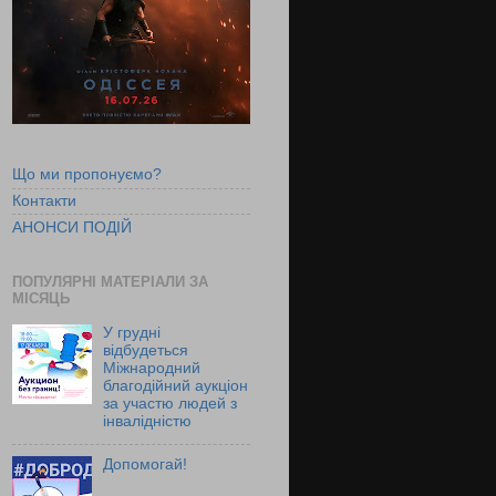
Що ми пропонуємо?
Контакти
АНОНСИ ПОДІЙ
ПОПУЛЯРНІ МАТЕРІАЛИ ЗА
МІСЯЦЬ
У грудні
відбудеться
Міжнародний
благодійний аукціон
за участю людей з
інвалідністю
Допомогай!