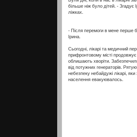
більше ніж було дітей. - Згадує 
ліжках.
- Після перемоги в мене перше б
Ірина.
Сьогодні, лікарі та медичний пе
прифронтовому місті продовжує н
облишають хворіти. Забезпечили 
від потужних генераторів. Ряту
небезпеку небайдужі лікарі, яки
населення евакуювалось.