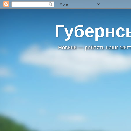
Губернс
Новини — роблять наше житт