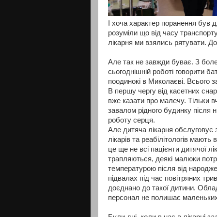
І хоча характер поранення був д
розуміли що від часу транспорт
лікарня ми взялись рятувати. До
Але так не завжди буває. З боле
сьогоднішній роботі говорити ба
поодинокі в Миколаєві. Всього за
В першу чергу від касетних снар
вже казати про малечу. Тільки в
завалом рідного будинку після н
роботу серця.
Але дитяча лікарня обслуговує з
лікарів та реабілітологів мають
це ще не всі пацієнти дитячої л
трапляються, деякі малюки потр
температурою після від народжен
підвалах під час повітряних три
доєднано до такої дитини. Обла
персонал не полишає маленьких 
Були дні, коли в нас в лікарні 