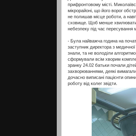
прифронтовому місті. Миколаївс
мікрорайоні, що його ворог обст
не полишав місце роботи, а навп
сховище. Щоб менше хвилюватись
небезпеку під час пересування м
- Була найважча година на почат
заступник директора з медичної 
знали, та не володіли алгоритмо
сформували всім хворим комплект
зранку 24.02 батьки почали діте
захворюваннями, деякі вимагали р
дочасно виписані пацієнти опини
роботу від колег звідти.