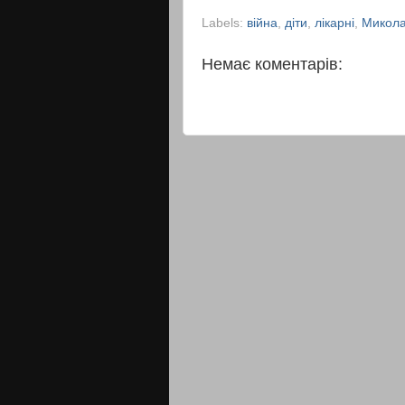
Labels:
війна
,
діти
,
лікарні
,
Микола
Немає коментарів: