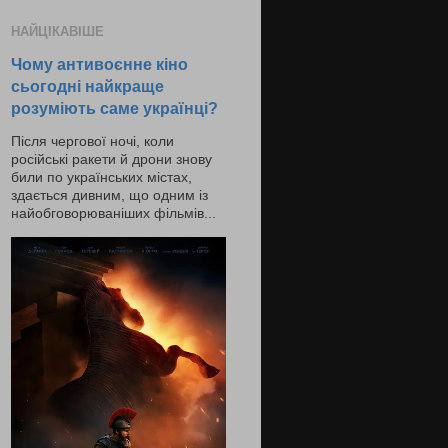
НАЙЦІКАВІШЕ
Чому антивоєнне кіно
сьогодні найкраще
розуміють саме українці?
Після чергової ночі, коли
російські ракети й дрони знову
били по українських містах,
здається дивним, що одним із
найобговорюваніших фільмів...