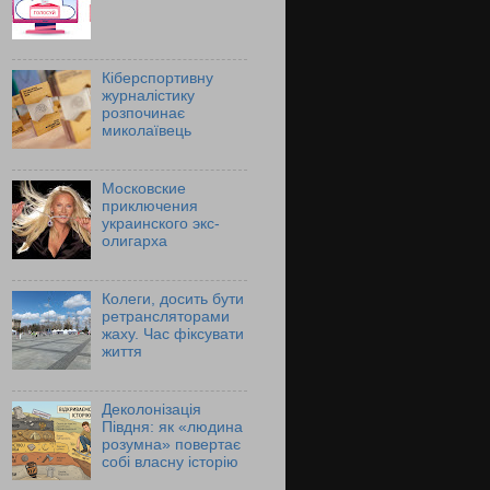
Кіберспортивну
журналістику
розпочинає
миколаївець
Московские
приключения
украинского экс-
олигарха
Колеги, досить бути
ретрансляторами
жаху. Час фіксувати
життя
Деколонізація
Півдня: як «людина
розумна» повертає
собі власну історію