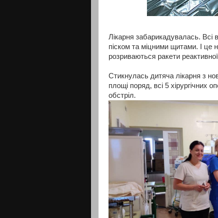
Лікарня забарикадувалась. Всі в
піском та міцними щитами. І це 
розриваються ракети реактивної 
Стикнулась дитяча лікарня з нови
площі поряд, всі 5 хірургічних 
обстріл.