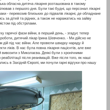
ька обласна дитяча лікарня розташована в такому
рілював з першого дня. Були такі будні, що персонал лікарні
аки - перевозив близьких до підвалів лікарні, де обладнане
 за дітей та рідних, а також не наражатись на зайву
істом під обстрілами.
ку гарячої фази війни, в перший день, - згадує тепер
роботи, дитячий лікар Ірина Шевченко. - Ми дійсно не
м дій під час війни. Але провели швидку нараду й
и ліків. В нас була повна лікарня пацієнтів, але вже
й вивозити з Миколаєва. Деякі були з хронічними
еабілітації після реанімацій. Вже після того, як наші
лись в Західній Європі, ми почули гарні відгуки про нашу