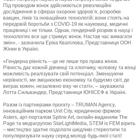
Під проводом жінок здійснюються революційні
дослідження в сферах охорони здоров’я, розробки
вакцин, ліків та іноваційних технологій; вони стоять на
передовій боротьби з COVID-19 як науковиці, медичні
працівниці і не тільки. Однак, гендерний розрив в науці і
технологіях все ще стримує жінок. Настав час вимагати
змін», - зазначила Еріка Квапілова, Представниця ООН
Жінки в Україні.
«Гендерна рівність – це не лише про права жінок.
Рівність дає кожній дівчинці та хлопчику, чоловіку та жінці
можливість реалізувати свій потенціал. Зменшуючи
нерівності, ми зміцнюємо економіку та будуємо світ, де
виграє кожен, незалежно віку чи статі», – зауважила
Лотта Сильвандер, Представниця ЮНІСЕФ в Україні.
Разом із партнерами проєкту – TRUMAN Agency,
інноваційним парком Unit City, юридичною фірмою
Asters, арт-порталом Spline Art, онлайн-виданням The
Page та медіагрупою StarLightMedia, STEM is FEM вірить
– мистецтво здатне подолати шкідливі стереотипи та
популяризувати науку серед молоді будь-якої статі!