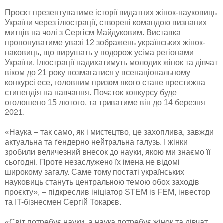
Проєкт презентуватиме історії видатних жінок-науковиць
України через ілюстрації, створені командою визнаних
митців на чолі з Сергієм Майдуковим. Виставка
пропонуватиме увазі 12 зображень українських жінок-
наковиць, що вирушать у подорож усіма регіонами
України. Ілюстрації надихатимуть молодих жінок та дівчат
віком до 21 року позмагатися у всенаціональному
конкурсі есе, головним призом якого стане престижна
стипендія на навчання. Початок конкурсу буде
оголошено 15 лютого, та триватиме він до 14 березня
2021.
«Наука – так само, як і мистецтво, це захоплива, завжди
актуальна та ґендерно нейтральна галузь. І жінки
зробили величезний внесок до науки, якою ми знаємо її
сьогодні. Проте незаслужено їх імена не відомі
широкому загалу. Саме тому постаті українських
науковиць стануть центральною темою обох заходів
проєкту», – підкреслив ініціатор STEM is FEM, інвестор
та IT-бізнесмен Сергій Токарєв.
«Світ потребує науки, а наука потребує жінок та дівчат.