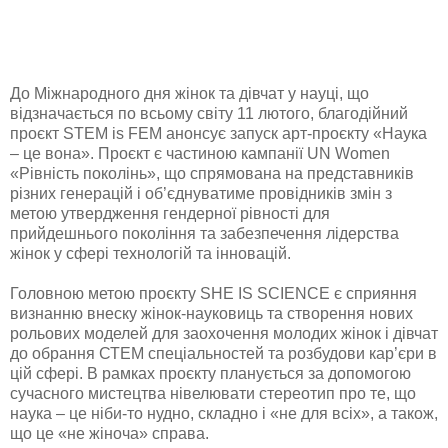
До Міжнародного дня жінок та дівчат у науці, що
відзначається по всьому світу 11 лютого, благодійний
проєкт STEM is FEM анонсує запуск арт-проєкту «Наука
– це вона». Проєкт є частиною кампанії UN Women
«Рівність поколінь», що спрямована на представників
різних генерацій і об’єднуватиме провідників змін з
метою утвердження гендерної рівності для
прийдешнього покоління та забезпечення лідерства
жінок у сфері технологій та інновацій.
Головною метою проєкту SHE IS SCIENCE є сприяння
визнанню внеску жінок-науковиць та створення нових
рольових моделей для заохочення молодих жінок і дівчат
до обрання СТЕМ спеціальностей та розбудови кар’єри в
цій сфері. В рамках проєкту планується за допомогою
сучасного мистецтва нівелювати стереотип про те, що
наука – це ніби-то нудно, складно і «не для всіх», а також,
що це «не жіноча» справа.