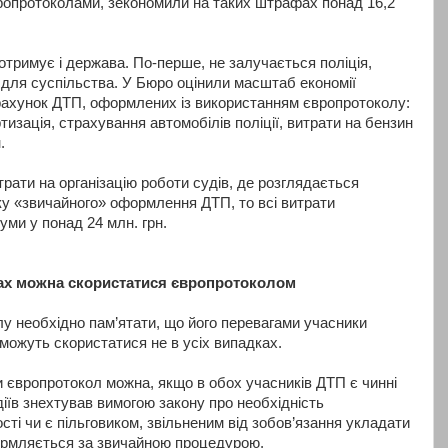
ропротоколами, зекономили на таких штрафах понад 16,2
отримує і держава. По-перше, не залучається поліція,
 для суспільства. У Бюро оцінили масштаб економії
 рахунок ДТП, оформлених із використанням європротоколу:
тизація, страхування автомобілів поліції, витрати на бензин
.
рати на організацію роботи судів, де розглядається
ку «звичайного» оформлення ДТП, то всі витрати
уми у понад 24 млн. грн.
ах можна скористатися європротоколом
лу необхідно пам’ятати, що його перевагами учасники
можуть скористатися не в усіх випадках.
європротокол можна, якщо в обох учасників ДТП є чинні
іїв знехтував вимогою закону про необхідність
сті чи є пільговиком, звільненим від зобов’язання укладати
формляється за звичайною процедурою.