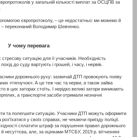
а європротоколів у загальній кількості виплат за ОСЦПВ за
.
опомогою європротоколу, – це недостатньо: ми можемо й
», – переконаний Володимир Шевченко.
У чому перевага
 стресову ситуацію для її учасників. Необхідність
 похід до суду вартують і грошей, і часу, і нервів.
учасники дорожнього руху: зазвичай ДТП провокують появу
аних «тягнучок». А це теж час та нерви, а також зайва
хто в цих заторах стоїть. І нерідко великі затори виникають
терпілих, а транспортні засоби отримали незначні
ти та полегшити ситуацію. Учасники ДТП можуть оформити
роз’їхатися у своїх справах, не чекаючи приїзду поліції.
бхідності сплатити штраф за порушення правил дорожнього
и й несуттєва, але, за оцінками МТСБУ, 2019 р. вітчизняні