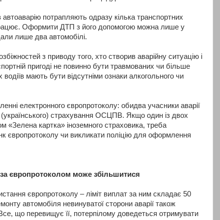
 в автоаварію потрапляють одразу кілька транспортних
 працює. Оформити ДТП з його допомогою можна лише у
али лише два автомобілі.
збіжностей з приводу того, хто створив аварійну ситуацію і
портній пригоді не повинно бути травмованих чи більше
х водіїв мають бути відсутніми ознаки алкогольного чи
енні електронного європротоколу: обидва учасники аварії
о (українського) страхування ОСЦПВ. Якщо один із двох
ом «Зелена картка» іноземного страховика, треба
нк європротоколу чи викликати поліцію для оформлення
т за європротоколом може збільшитися
стання європротоколу – ліміт виплат за ним складає 50
 ремонту автомобіля невинуватої сторони аварії також
Все, що перевищує її, потерпілому доведеться отримувати