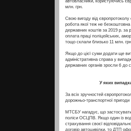
автовласники, користуючись єв
млн. грн.
Свою вигоду від європротоколу 
робота якої теж не безкоштовна
державних коштів за 2019 р. за
оплата праці поліцейських, амор
тощо склали близько 11 млн. грн
Якщо до цієї суми додати ще вит
адміністративна справа у випад
державних органів зросли б до с
У яких випадк
За всіх зручностей європротоко
дорожньо-транспортної пригоди 
МТСБУ нагадує, що застосувати 
поліси ОСЦПВ. Якщо один із вод
страхування своєї відповідально
договір автоцивілки, то ДТП о