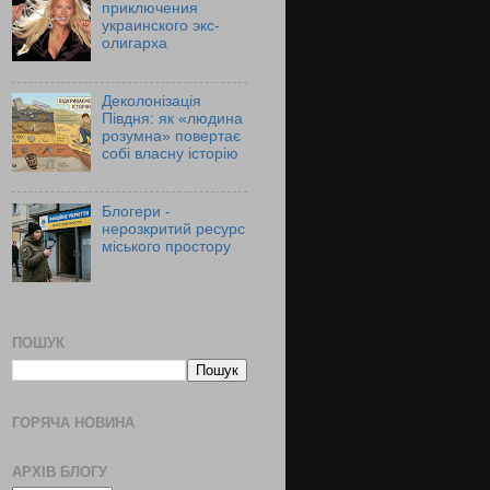
приключения
украинского экс-
олигарха
Деколонізація
Півдня: як «людина
розумна» повертає
собі власну історію
Блогери -
нерозкритий ресурс
міського простору
ПОШУК
ГОРЯЧА НОВИНА
АРХІВ БЛОГУ