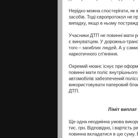
Нерідко можна спостерігати, як
засобів. Тоді європротокол не
випадку, якщо в ньому постражд
Учасники ДТП не повинні мати ро
є винуватцем. У дорожньо-транс
того – загиблих людей. А у сами
наркотичного сп’яніння.
Окремий нюанс існує при оформл
повинні мати поліс внутрішньог
автомобілів забезпечений поліс
використовувати паперовий бла
ДТП.
Ліміт випла
Ще одна неодмінна умова викори
тис. грн. Відповідно, і вартість
повинна вкладатися в цю суму. 