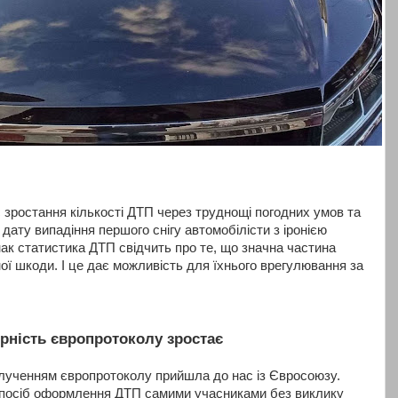
с зростання кількості ДТП через труднощі погодних умов та
 дату випадіння першого снігу автомобілісти з іронією
к статистика ДТП свідчить про те, що значна частина
ої шкоди. І це дає можливість для їхнього врегулювання за
рність європротоколу зростає
лученням європротоколу прийшла до нас із Євросоюзу.
посіб оформлення ДТП самими учасниками без виклику