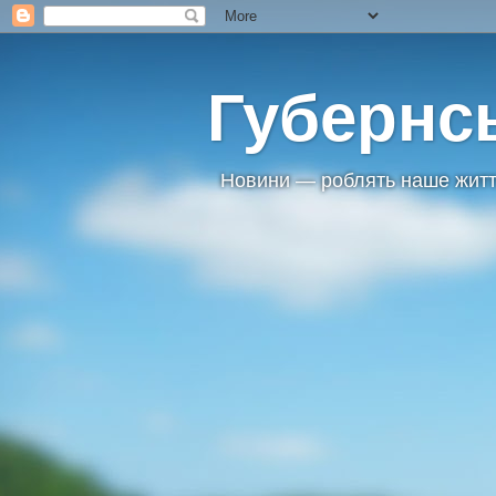
Губернс
Новини — роблять наше житт