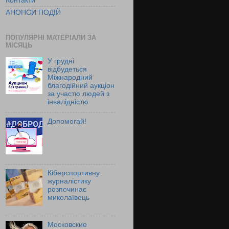
Контакти
АНОНСИ ПОДІЙ
ПОПУЛЯРНІ МАТЕРІАЛИ ЗА
МІСЯЦЬ
У грудні
відбудеться
Міжнародний
благодійний аукціон
за участю людей з
інвалідністю
Допомогай!
Кіберспортивну
журналістику
розпочинає
миколаївець
Московские