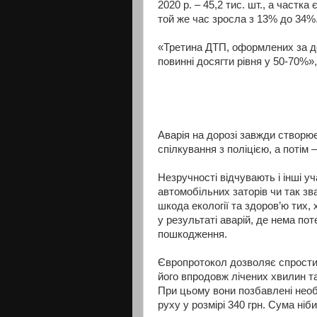
2020 р. – 45,2 тис. шт., а частк
той же час зросла з 13% до 34%
«Третина ДТП, оформлених за д
повинні досягти рівня у 50-70%
Аварія на дорозі завжди створює
спілкування з поліцією, а потім –
Незручності відчувають і інші 
автомобільних заторів чи так зв
шкода екології та здоров’ю тих, 
у результаті аварій, де нема по
пошкодження.
Європротокол дозволяє спрости
його впродовж лічених хвилин та 
При цьому вони позбавлені нео
руху у розмірі 340 грн. Сума ніб