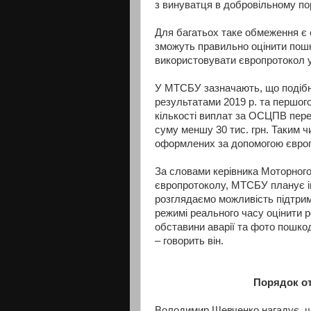
з винуватця в добровільному по
Для багатьох таке обмеження є 
зможуть правильно оцінити пошк
використовувати європротокол у
У МТСБУ зазначають, що подібн
результатами 2019 р. та першого
кількості виплат за ОСЦПВ пере
суму меншу 30 тис. грн. Таким 
оформлених за допомогою євро
За словами керівника Моторного 
європротоколу, МТСБУ планує ін
розглядаємо можливість підтрим
режимі реального часу оцінити 
обставини аварії та фото пошко
– говорить він.
Порядок о
Володимир Шевченко нагадує, 