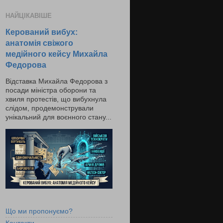
НАЙЦІКАВІШЕ
Керований вибух:
анатомія свіжого
медійного кейсу Михайла
Федорова
Відставка Михайла Федорова з
посади міністра оборони та
хвиля протестів, що вибухнула
слідом, продемонстрували
унікальний для воєнного стану...
Що ми пропонуємо?