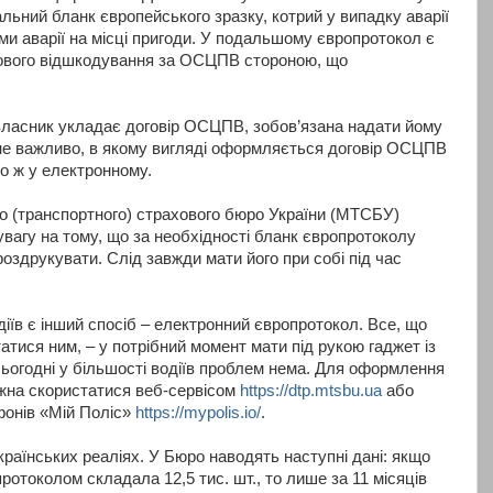
альний бланк європейського зразку, котрий у випадку аварії
и аварії на місці пригоди. У подальшому європротокол є
ового відшкодування за ОСЦПВ стороною, що
власник укладає договір ОСЦПВ, зобов’язана надати йому
не важливо, в якому вигляді оформляється договір ОСЦПВ
о ж у електронному.
о (транспортного) страхового бюро України (МТСБУ)
агу на тому, що за необхідності бланк європротоколу
оздрукувати. Слід завжди мати його при собі під час
іїв є інший спосіб – електронний європротокол. Все, що
атися ним, – у потрібний момент мати під рукою гаджет із
сьогодні у більшості водіїв проблем нема. Для оформлення
жна скористатися веб-сервісом
https://dtp.mtsbu.ua
або
онів «Мій Поліс»
https://mypolis.io/
.
раїнських реаліях. У Бюро наводять наступні дані: якщо
протоколом складала 12,5 тис. шт., то лише за 11 місяців