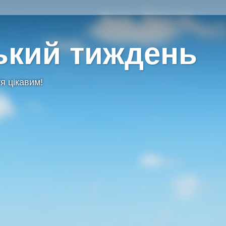
ький тиждень
я цікавим!