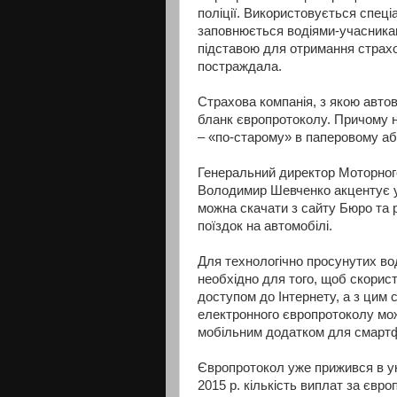
поліції. Використовується спеці
заповнюється водіями-учасникам
підставою для отримання страх
постраждала.
Страхова компанія, з якою авто
бланк європротоколу. Причому 
– «по-старому» в паперовому аб
Генеральний директор Моторног
Володимир Шевченко акцентує ув
можна скачати з сайту Бюро та р
поїздок на автомобілі.
Для технологічно просунутих вод
необхідно для того, щоб скорист
доступом до Інтернету, а з цим 
електронного європротоколу мо
мобільним додатком для смартф
Європротокол уже прижився в ук
2015 р. кількість виплат за євро