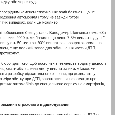
рядку або через суд.
своєрідним каменем спотикання: водії бояться, що не
одження автомобіля і тому не завжди готові
 тих випадках, коли це можливо.
і побоювання безпідставні. Володимир Шевченко каже: «За
 півріччя 2020 р. ми бачимо, що лише 7-8% виплат від усієї
вищують 50 тис. грн. 90% виплат за європротоколом – на
чином, є ще великий запас для збільшення частки ДТП,
протоколу».
бюро, для того, щоб посилити впевненість водіїв у дієвості
іціювати збільшення ліміту виплат за ним. «Також ми
ати розробку діджитального рішення, що дозволить у
розміри збитку при ДТП, завантаживши інформацію про
джених автомобілів до спеціального сервісу на смартфоні»,
тримання страхового відшкодування
що використання європротоколу для оформлення ДТП не