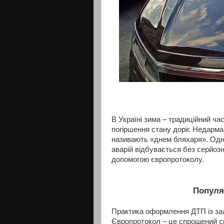
В Україні зима – традиційний ча
погіршення стану доріг. Недарма
називають «днем бляхаря». Одна
аварій відбувається без серйозн
допомогою європротоколу.
Популя
Практика оформлення ДТП із за
Європротокол – це спрощений с