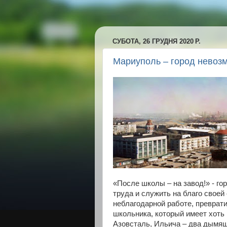
СУБОТА, 26 ГРУДНЯ 2020 Р.
Мариуполь – город невоз
«После школы – на завод!» - го
труда и служить на благо своей
неблагодарной работе, преврат
школьника, который имеет хоть 
Азовсталь, Ильича – два дымящи