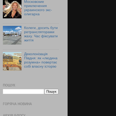
Московские
приключения
украинского экс-
олигарха
Колеги, досить бути
ретрансляторами
жаху. Час фіксувати
життя
Деколонізація
Півдня: як «людина
розумна» повертає
собі власну історію
ПОШУК
ГОРЯЧА НОВИНА
АРХІВ БЛОГУ