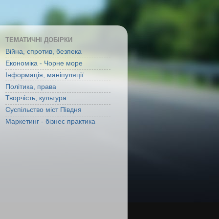
ТЕМАТИЧНІ ДОБІРКИ
Війна, спротив, безпека
Економіка - Чорне море
Інформація, маніпуляції
Політика, права
Творчість, культура
Суспільство міст Півдня
Маркетинг - бізнес практика