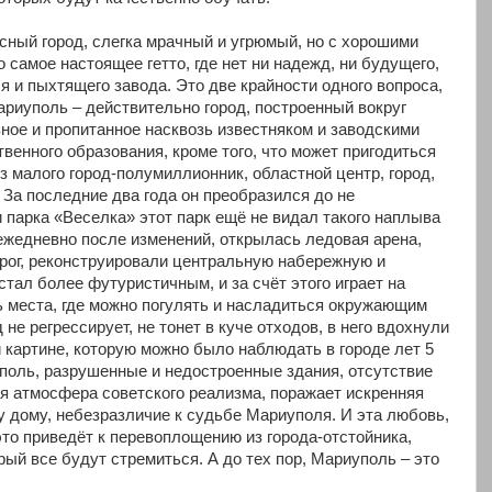
сный город, слегка мрачный и угрюмый, но с хорошими
о самое настоящее гетто, где нет ни надежд, ни будущего,
я и пыхтящего завода. Это две крайности одного вопроса,
ариуполь – действительно город, построенный вокруг
зное и пропитанное насквозь известняком и заводскими
твенного образования, кроме того, что может пригодиться
ез малого город-полумиллионник, областной центр, город,
 За последние два года он преобразился до не
 парка «Веселка» этот парк ещё не видал такого наплыва
 ежедневно после изменений, открылась ледовая арена,
рог, реконструировали центральную набережную и
тал более футуристичным, и за счёт этого играет на
ь места, где можно погулять и насладиться окружающим
 не регрессирует, не тонет в куче отходов, в него вдохнули
 картине, которую можно было наблюдать в городе лет 5
уполь, разрушенные и недостроенные здания, отсутствие
я атмосфера советского реализма, поражает искренняя
у дому, небезразличие к судьбе Мариуполя. И эта любовь,
это приведёт к перевоплощению из города-отстойника,
торый все будут стремиться. А до тех пор, Мариуполь – это