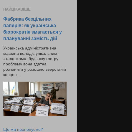
НАЙЦІКАВІШЕ
Фабрика безцільних
паперів: як українська
бюрократія змагається у
плануванні замість дій
Українська адміністративна
машина володіє унікальним
«талантом»: будь-яку гостру
проблему вона здатна
розчинити у розкішно зверстаній
концеп...
Що ми пропонуємо?