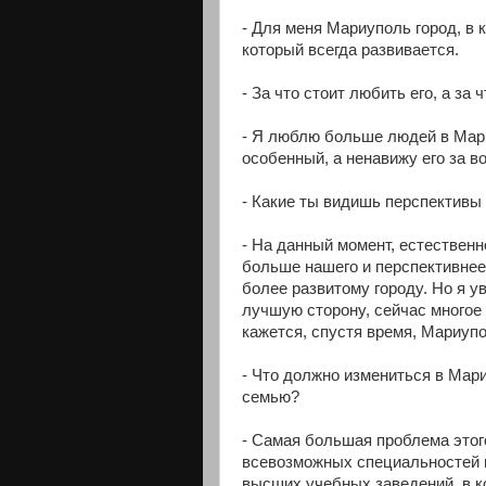
- Для меня Мариуполь город, в к
который всегда развивается.
- За что стоит любить его, а за
- Я люблю больше людей в Мари
особенный, а ненавижу его за в
- Какие ты видишь перспективы 
- На данный момент, естественно
больше нашего и перспективнее.
более развитому городу. Но я у
лучшую сторону, сейчас многое 
кажется, спустя время, Мариупо
- Что должно измениться в Мари
семью?
- Самая большая проблема этого
всевозможных специальностей и
высших учебных заведений, в к