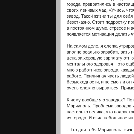
города, превратились в настоя
своих
ленивых чад. «Учись, чт
завод. Такой жизни ты для себя
безотказно. Стоит подростку пр
в постоянном шуме, стрессе и в
появляется мотивация делать чт
На самом деле, я слегка утриров
вполне реально зарабатывать н
цена за хорошую зарплату отню
ментального здоровья – это ещё
мною работников завода, каждый
работе. Приличная часть людей
безысходности, и не смогли отту
очень сложно вырваться. Приме
К чему вообще я о заводах? Пот
Мариуполь. Проблема заводов и
настолько велика, что подраст
из города. Я взял небольшое ин
- Что для тебя Мариуполь, жизн