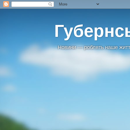
Губернс
Новини — роблять наше житт