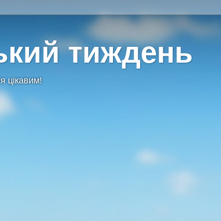
ький тиждень
я цікавим!