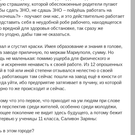
щую страшилку, которой обеспокоенные родители пугают
обы сдать ЗНО, не сдашь ЗНО – пойдёшь работать на
 хочешь?» - поучают они нас, и это действительно работает
едставить себя в неудобной робе рабочего, находящегося
о вредной для здоровья обстановке, так сразу же
о угодно, дабы там не оказаться.
ал и сгустил краски. Имея образование и знания в голове,
а заводе приличную, по меркам Мариуполя, сумму. Но
дь не маленькая: помимо ущерба для физического и
 и искренняя ненависть к своей работе. Из 12 опрошенных
 в той или иной степени отзывался нелестно о своей
, работающих там сейчас пошли на завод ещё в юности от
да уйти, ибо предприятие затягивает в пучину, из которой
рно то же происходит и сейчас.
ому что это первое, что приходит на ум людям при слове
 перспектив среди жителей, особенно среди молодёжи,
ающее поколение не видит здесь будущего, а потому бежит
тервью у ученицы 11 класса, Саливон Заряны:
ь в этом городе?