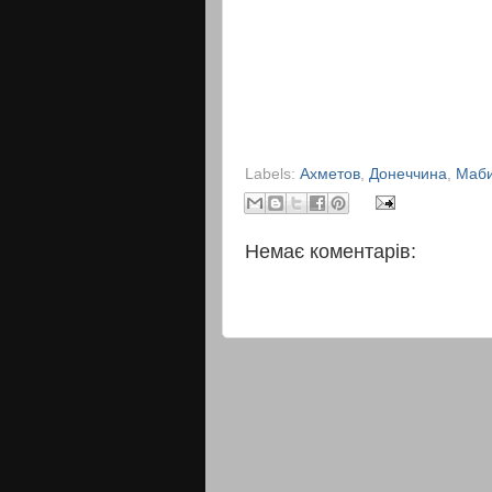
Labels:
Ахметов
,
Донеччина
,
Маби
Немає коментарів: