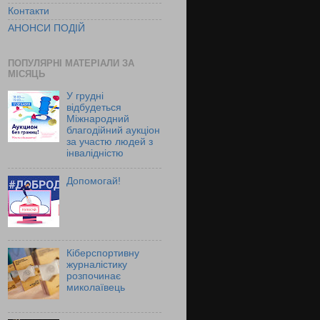
Контакти
АНОНСИ ПОДІЙ
ПОПУЛЯРНІ МАТЕРІАЛИ ЗА
МІСЯЦЬ
У грудні
відбудеться
Міжнародний
благодійний аукціон
за участю людей з
інвалідністю
Допомогай!
Кіберспортивну
журналістику
розпочинає
миколаївець