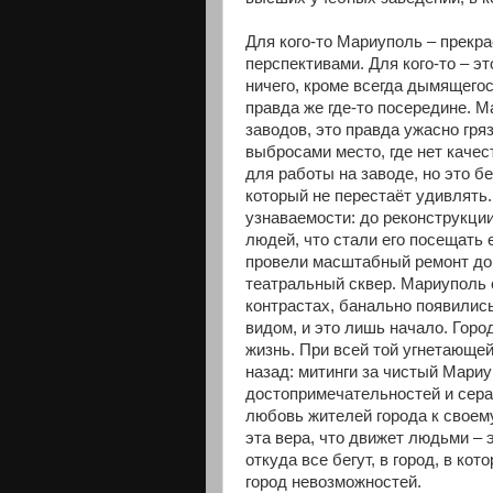
Для кого-то Мариуполь – прекра
перспективами. Для кого-то – эт
ничего, кроме всегда дымящегос
правда же где-то посередине. М
заводов, это правда ужасно гря
выбросами место, где нет качес
для работы на заводе, но это б
который не перестаёт удивлять.
узнаваемости: до реконструкции
людей, что стали его посещать
провели масштабный ремонт до
театральный сквер. Мариуполь с
контрастах, банально появилис
видом, и это лишь начало. Город
жизнь. При всей той угнетающей
назад: митинги за чистый Мари
достопримечательностей и сера
любовь жителей города к своем
эта вера, что движет людьми – 
откуда все бегут, в город, в ко
город невозможностей.