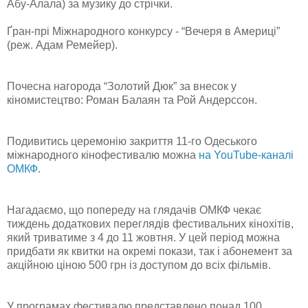
Абу-Алала) за музику до стрічки.
Ґран-прі Міжнародного конкурсу - “Вечеря в Америці”
(реж. Адам Ремейер).
Почесна нагорода “Золотий Дюк” за внесок у
кіномистецтво: Роман Балаян та Рой Андерссон.
Подивитись церемонію закриття 11-го Одеського
міжнародного кінофестивалю можна
на YouTube-каналі
ОМКФ
.
Нагадаємо, що попереду на глядачів ОМКФ чекає
тиждень додаткових переглядів фестивальних кінохітів,
який триватиме з 4 до 11 жовтня. У цей період можна
придбати як квитки на окремі покази, так і абонемент за
акційною ціною 500 грн із доступом до всіх фільмів.
У програмах фестивалю представлено понад 100