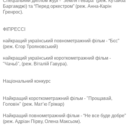
Спеціальний диплом журі - “Земля Ґеварa” (реж. Кутайба
Баргамджі) та “Перед оркестром” (реж. Анна-Карін
Ґренрос).
ФІПРЕССІ
найкращий український повнометражний фільм - “Бєс”
(реж. Єгор Трояновський)
найкращий український короткометражний фільм -
"Чачьó", (реж. Віталій Гавура).
Національний конкурс
Найкращий короткометражний фільм - "Прощавай,
Головін" (реж. Мат’ю Ґрімар)
Найкращий повнометражний фільм - “Не все буде добре”
(реж. Адріан Пірву, Олена Максьом).