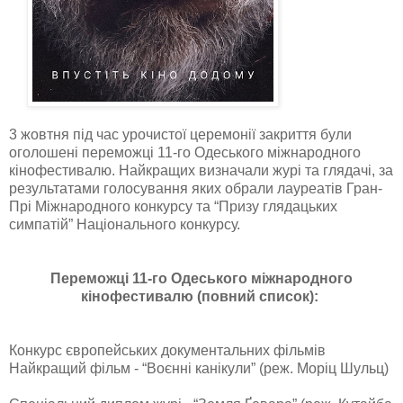
3 жовтня під час урочистої церемонії закриття були
оголошені переможці 11-го Одеського міжнародного
кінофестивалю. Найкращих визначали журі та глядачі, за
результатами голосування яких обрали лауреатів Гран-
Прі Міжнародного конкурсу та “Призу глядацьких
симпатій” Національного конкурсу.
Переможці 11-го Одеського міжнародного
кінофестивалю (повний
список):
Конкурс європейських документальних фільмів
Найкращий фільм - “Воєнні канікули” (реж. Моріц Шульц)