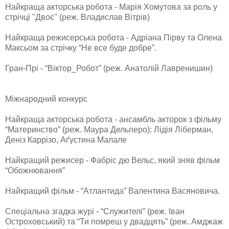
Найкраща акторська робота - Марія Хомутова за роль у
стрічці "Двоє" (реж. Владислав Вітрів)
Найкраща режисерська робота - Адріана Пірву та Олена
Максьом за стрічку “Не все буде добре”.
Гран-Прі - “Віктор_Робот” (реж. Анатолій Лавренишин)
Міжнародний конкурс
Найкраща акторська робота - ансамбль акторок з фільму
“Материнство” (реж. Маура Дельперо): Лідія Ліберман,
Деніз Каррізо, Аґустина Малале
Найкращий режисер - Фабріс дю Вельс, який зняв фільм
“Обожнювання”
Найкращий фільм - “Атлантида” Валентина Васяновича.
Спеціальна згадка журі - “Служителі” (реж. Іван
Остроховський) та “Ти помреш у двадцять” (реж. Амджаж