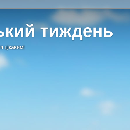
ький тиждень
я цікавим!