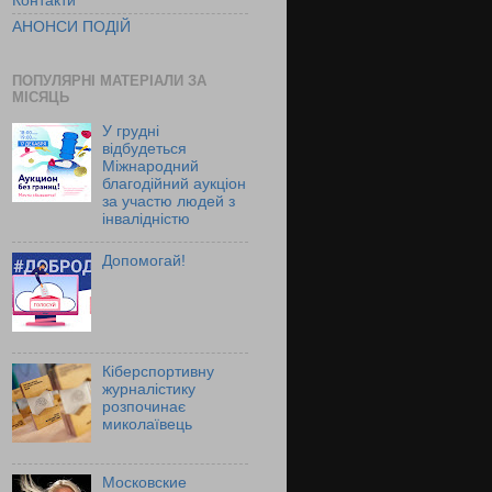
Контакти
АНОНСИ ПОДІЙ
ПОПУЛЯРНІ МАТЕРІАЛИ ЗА
МІСЯЦЬ
У грудні
відбудеться
Міжнародний
благодійний аукціон
за участю людей з
інвалідністю
Допомогай!
Кіберспортивну
журналістику
розпочинає
миколаївець
Московские