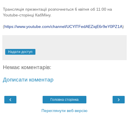
Трансляція презентації розпочнеться 6 квітня об 11:00 на
Youtube-сторінці КабМіну.
(
https://www.youtube.com/
channel/
UCYlTFedAEZiqE6r9eY0PZ1A
)
Надати доступ
Немає коментарів:
Дописати коментар
‹
›
Головна сторінка
Переглянути веб-версію