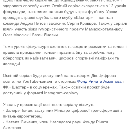
здорового способу життя.
Освітній серіал складається з 12 уроків
фізкультури, вчителями на яких будуть зірки футболу. Уроки
проводять гравці футбольного клубу «Шахтар» — капітан
команди Андрій Пятов і захисник Сергій Кривцов. Також у серіалі
взяли участь зірки гумористичного проєкту Мамахохотала-шоу
Олег Маслюк і Євген Янович.
Теми уроків фізкультури охоплюють секрети розминки та головні
правила присідання, головні правила бігу та стрибків, йогу,
кіберспорт, як набивати мяч, цифрові спортивні лайфхаки та
челенджі.
Освітній серіал буде доступний на платформі Дія.Цифрова
освіта, на YouTube-каналі та сторінках
Фонд Рината Ахметова
і
ФК «Шахтар» в соцмережах. Також освітній проєкт буде
доступний у форматі Instagram-серіалу.
Участь у презентації освітнього серіалу візьмуть:
- Валерія Іонан, заступник Міністра цифрової трансформації з
питань євроінтеграції
- Наталя Ємченко, член Наглядової ради Фонду Ріната
Ахметова