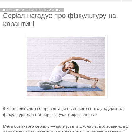
неділя, 5 квітня 2020 р.
Серіал нагадує про фізкультуру на
карантині
6 квітня відбудеться презентація освітнього серіалу «Діджитал-
фізкультура для школярів за участі зірок спорту»
Мета освітнього серіалу — мотивувати школярів, ізольованих від
однолітків через карантин, до індивідуальних занять спортом і