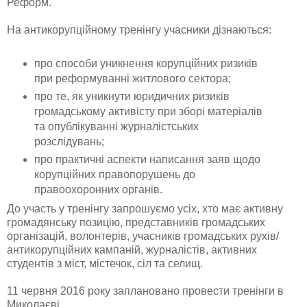
Реформ.
На антикорупційному тренінгу учасники дізнаються:
про способи уникнення корупційних ризиків
при реформуванні житлового сектора;
про те, як уникнути юридичних ризиків
громадському активісту при зборі матеріалів
та опублікуванні журналістських
розслідувань;
про практичні аспекти написання заяв щодо
корупційних правопорушень до
правоохоронних органів.
До участь у тренінгу запрошуємо усіх, хто має активну
громадянську позицію, представників громадських
організацій, волонтерів, учасників громадських рухів/
антикорупційних кампаній, журналістів, активних
студентів з міст, містечок, сіл та селищ.
11 червня 2016 року заплановано провести тренінги в
Миколаєві.