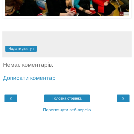
Надати доступ
Немає коментарів:
Дописати коментар
‹
›
Головна сторінка
Переглянути веб-версію